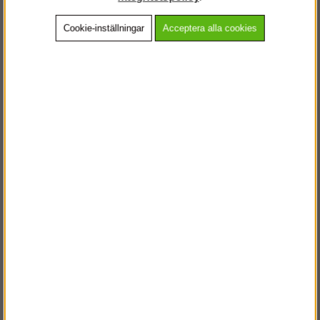
Cookie-inställningar
Acceptera alla cookies
Beskrivning
Detaljerad info
Vanliga frågor
Andra köpte även
VÄLKOMMEN TILL
STEGPROFFSEN.SE
VÄNLIGEN VÄLJ PRIVAT ELLER FÖRETAG NEDAN.
PRIVAT INKL. MOMS