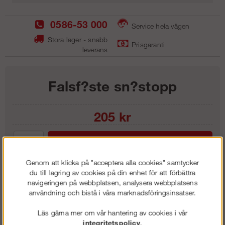
0586-53 000
Service hela vägen
Stora lager - snabb
Prisgaranti
leverans
Falsf?ste sn?stopp
205
kr
Lägg i kundvagnen
Genom att klicka på "acceptera alla cookies" samtycker
du till lagring av cookies på din enhet för att förbättra
navigeringen på webbplatsen, analysera webbplatsens
användning och bistå i våra marknadsföringsinsatser.
Frakt:
Klass 1 - 99 kr ex moms
Artnr:
FF 0125
Läs gärna mer om vår hantering av cookies i vår
integritetspolicy
.