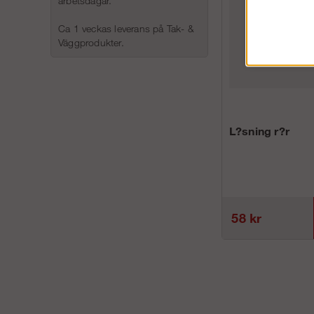
arbetsdagar.
Ca 1 veckas leverans på Tak- &
Väggprodukter.
L?sning r?r
58 kr