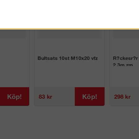
Bultsats 10st M10x20 vfz
R?ckesr?r
2,3m zm
Köp!
Köp!
83 kr
298 kr