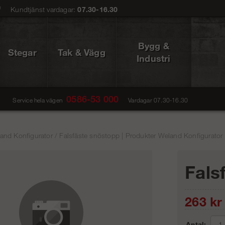
0
Kundtjänst vardagar:
07.30-16.30
Bygg &
Stegar
Tak & Vägg
Industri
0586-53 000
Service hela vägen
Vardagar 07.30-16.30
and Konfigurator
/
Falsfäste snöstopp | Produkter Weland Konfigurator 
Fals
263
kr
Antal: