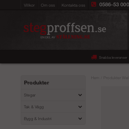
0586-53 00
Villkor
Om oss
Kontakta oss
Snabba leveranser
Hem
/
Produkter Wel
Produkter
Stegar
Tak & Vägg
Bygg & Industri