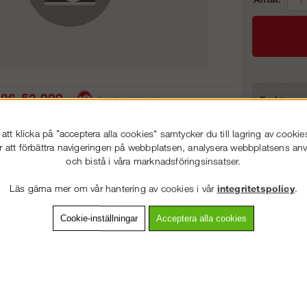
86-53 000
Frakt:
Service hela vägen
Artnr:
 snabb leverans
Prisgaranti
tt klicka på "acceptera alla cookies" samtycker du till lagring av cookie
r att förbättra navigeringen på webbplatsen, analysera webbplatsens a
och bistå i våra marknadsföringsinsatser.
VÄLKOMMEN TILL
STEGPROFFSEN.SE
vning
Detaljerad info
Van
Läs gärna mer om vår hantering av cookies i vår
integritetspolicy
.
VÄNLIGEN VÄLJ PRIVAT ELLER FÖRETAG NEDAN.
Cookie-inställningar
Acceptera alla cookies
Andra köpte även
PRIVAT INKL. MOMS
FÖRETAG EXKL. MOMS