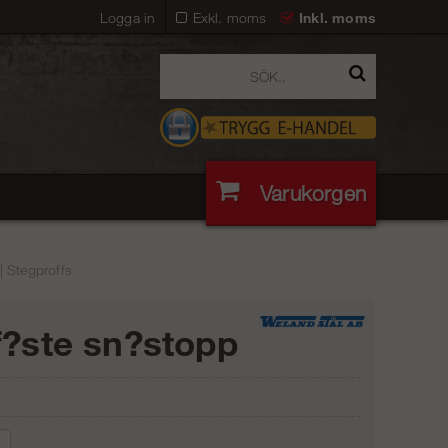
Logga in
Exkl. moms
Inkl. moms
Varukorgen
| Stegproffs
f?ste sn?stopp