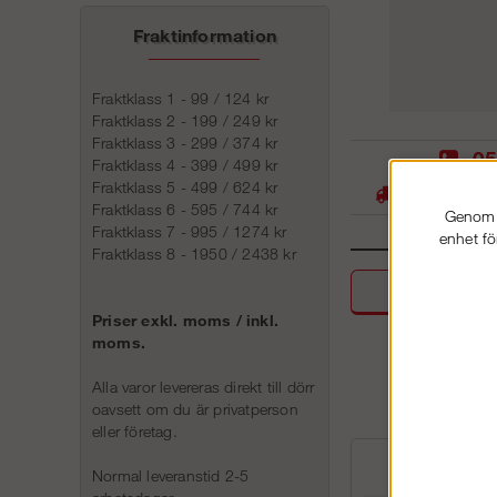
Fraktinformation
Fraktklass 1 - 99 / 124 kr
Fraktklass 2 - 199 / 249 kr
Fraktklass 3 - 299 / 374 kr
05
Fraktklass 4 - 399 / 499 kr
Fraktklass 5 - 499 / 624 kr
Stora lager -
Fraktklass 6 - 595 / 744 kr
Genom a
Fraktklass 7 - 995 / 1274 kr
enhet fö
Fraktklass 8 - 1950 / 2438 kr
Beskri
Priser exkl. moms / inkl.
moms.
Alla varor levereras direkt till dörr
oavsett om du är privatperson
eller företag.
Normal leveranstid 2-5