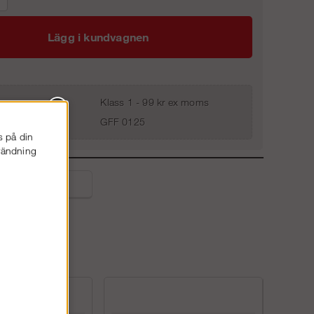
Lägg i kundvagnen
Klass 1 - 99 kr ex moms
GFF 0125
s på din
nvändning
liga frågor