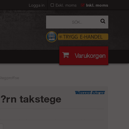
Logga in
Exkl. moms
Inkl. moms
Varukorgen
Stegproffse
j?rn takstege