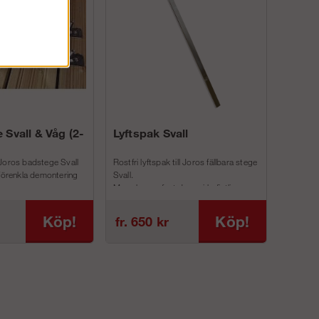
 Svall & Våg (2-
Lyftspak Svall
Joros badstege Svall
Rostfri lyftspak till Joros fällbara stege
 förenkla demontering
Svall.
Man skruvar fast denna i befintliga
inf...
Köp!
Köp!
fr. 650 kr