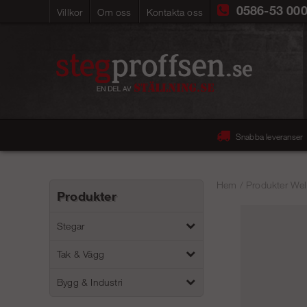
0586-53 00
Villkor
Om oss
Kontakta oss
Snabba leveranser
Hem
/
Produkter Wel
Produkter
Stegar
Tak & Vägg
Bygg & Industri