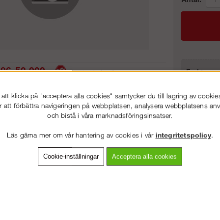
86-53 000
Frakt:
Service hela vägen
Artnr:
 snabb leverans
Prisgaranti
tt klicka på "acceptera alla cookies" samtycker du till lagring av cookie
r att förbättra navigeringen på webbplatsen, analysera webbplatsens a
och bistå i våra marknadsföringsinsatser.
VÄLKOMMEN TILL
STEGPROFFSEN.SE
vning
Detaljerad info
Van
Läs gärna mer om vår hantering av cookies i vår
integritetspolicy
.
VÄNLIGEN VÄLJ PRIVAT ELLER FÖRETAG NEDAN.
Cookie-inställningar
Acceptera alla cookies
Andra köpte även
PRIVAT INKL. MOMS
FÖRETAG EXKL. MOMS