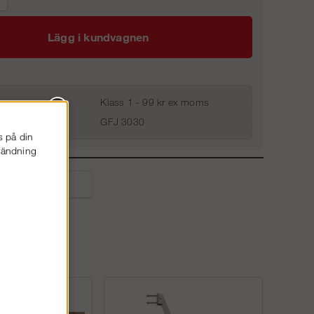
Lägg i kundvagnen
Klass 1 - 99 kr ex moms
GFJ 3030
s på din
nvändning
liga frågor