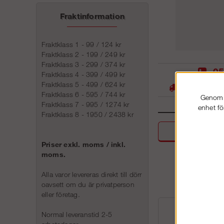
Fraktinformation
Fraktklass 1 - 99 / 124 kr
Fraktklass 2 - 199 / 249 kr
Fraktklass 3 - 299 / 374 kr
05
Fraktklass 4 - 399 / 499 kr
Fraktklass 5 - 499 / 624 kr
Stora lager -
Fraktklass 6 - 595 / 744 kr
Genom a
Fraktklass 7 - 995 / 1274 kr
enhet fö
Fraktklass 8 - 1950 / 2438 kr
Beskri
Priser exkl. moms / inkl.
moms.
Alla varor levereras direkt till dörr
oavsett om du är privatperson
eller företag.
Normal leveranstid 2-5