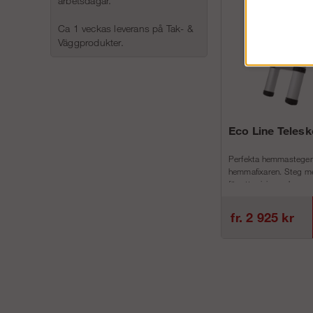
arbetsdagar.
Ca 1 veckas leverans på Tak- &
Väggprodukter.
Eco Line Teles
Perfekta hemmastegen
hemmafixaren. Steg me
för att minimera h...
fr. 2 925 kr