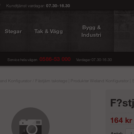
0
Kundtjänst vardagar:
07.30-16.30
Bygg &
Stegar
Tak & Vägg
Industri
0586-53 000
Service hela vägen
Vardagar 07.30-16.30
and Konfigurator
/
Fästjärn takstege | Produkter Weland Konfigurator | 
F?st
164
kr
Antal: