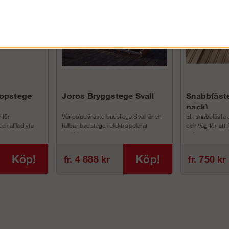
kopstege
Joros Bryggstege Svall
Snabbfäste
pack)
 för
Vår populäraste badstege Svall är en
Ett snabbfäste 
d räfflad yta
fällbar badstege i elektropolerat
och Våg för att
rostfri...
och m...
Köp!
Köp!
fr. 4 888 kr
fr. 750 kr