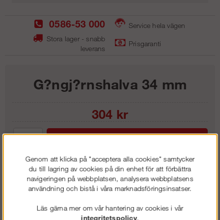
0586-53 000
Service hela vägen
Stora lager - snabb
Prisgaranti
leverans
G?ngj?rnshalva 34 mm
304
kr
Lägg i kundvagnen
Genom att klicka på "acceptera alla cookies" samtycker
du till lagring av cookies på din enhet för att förbättra
navigeringen på webbplatsen, analysera webbplatsens
användning och bistå i våra marknadsföringsinsatser.
Frakt:
Klass 1 - 99 kr ex moms
Artnr:
LGJ 3401
Läs gärna mer om vår hantering av cookies i vår
integritetspolicy
.