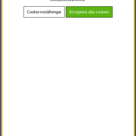
Cookie-inställningar
Acceptera alla cookies
Beskrivning
Detaljerad info
Vanliga frågor
Andra köpte även
VÄLKOMMEN TILL
STEGPROFFSEN.SE
VÄNLIGEN VÄLJ PRIVAT ELLER FÖRETAG NEDAN.
PRIVAT INKL. MOMS