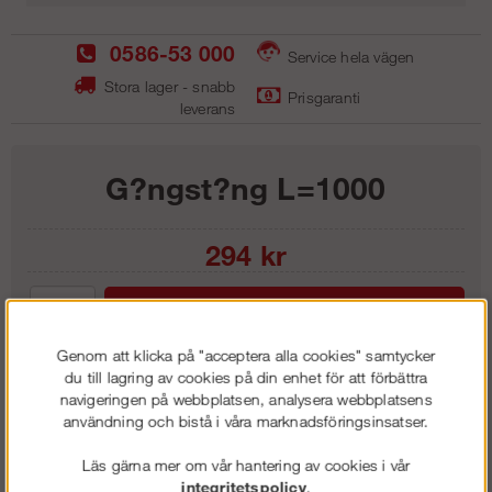
0586-53 000
Service hela vägen
Stora lager - snabb
Prisgaranti
leverans
G?ngst?ng L=1000
294
kr
Lägg i kundvagnen
Genom att klicka på "acceptera alla cookies" samtycker
du till lagring av cookies på din enhet för att förbättra
navigeringen på webbplatsen, analysera webbplatsens
användning och bistå i våra marknadsföringsinsatser.
Frakt:
Klass 1 - 99 kr ex moms
Artnr:
RB 1010-00
Läs gärna mer om vår hantering av cookies i vår
integritetspolicy
.