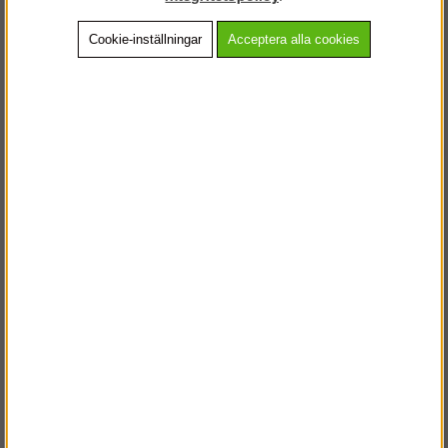
Cookie-inställningar
Acceptera alla cookies
Beskrivning
Detaljerad info
Vanliga frågor
Andra köpte även
VÄLKOMMEN TILL
STEGPROFFSEN.SE
VÄNLIGEN VÄLJ PRIVAT ELLER FÖRETAG NEDAN.
PRIVAT INKL. MOMS