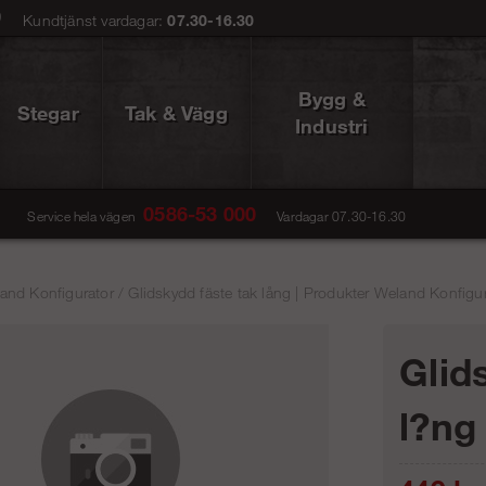
0
Kundtjänst vardagar:
07.30-16.30
Bygg &
Stegar
Tak & Vägg
Industri
0586-53 000
Service hela vägen
Vardagar 07.30-16.30
and Konfigurator
/
Glidskydd fäste tak lång | Produkter Weland Konfigur
Glid
l?ng