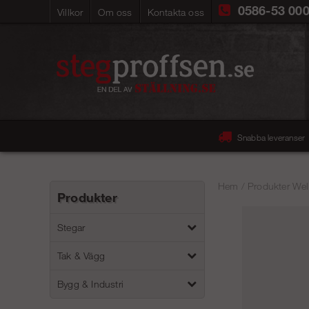
0586-53 00
Villkor
Om oss
Kontakta oss
Snabba leveranser
Hem
/
Produkter Wel
Produkter
Stegar
Tak & Vägg
Bygg & Industri