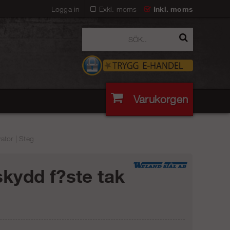
Logga in
Exkl. moms
Inkl. moms
Varukorgen
ator | Steg
skydd f?ste tak