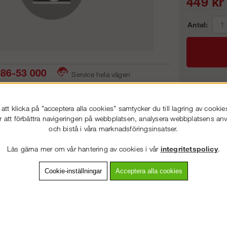
449
kr
Antal:
86-53 000
Service hela vägen
 snabb leverans
Prisgaranti
Frakt:
tt klicka på "acceptera alla cookies" samtycker du till lagring av cookie
Artnr:
r att förbättra navigeringen på webbplatsen, analysera webbplatsens a
och bistå i våra marknadsföringsinsatser.
VÄLKOMMEN TILL
STEGPROFFSEN.SE
Läs gärna mer om vår hantering av cookies i vår
integritetspolicy
.
VÄNLIGEN VÄLJ PRIVAT ELLER FÖRETAG NEDAN.
vning
Detaljerad info
Van
Cookie-inställningar
Acceptera alla cookies
Andra köpte även
PRIVAT INKL. MOMS