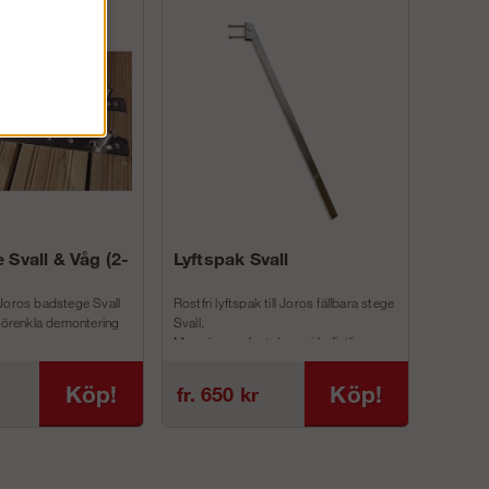
 Svall & Våg (2-
Lyftspak Svall
Joros badstege Svall
Rostfri lyftspak till Joros fällbara stege
 förenkla demontering
Svall.
Man skruvar fast denna i befintliga
inf...
Köp!
Köp!
fr. 650 kr