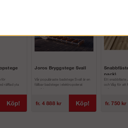
FÖRETAG EXKL. MOMS
kopstege
Joros Bryggstege Svall
Snabbfäste
pack)
 för
Vår populäraste badstege Svall är en
Ett snabbfäste 
d räfflad yta
fällbar badstege i elektropolerat
och Våg för att
rostfri...
och m...
Köp!
Köp!
fr. 4 888 kr
fr. 750 kr