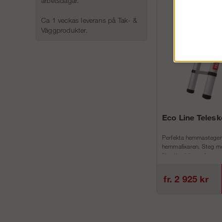
arbetsdagar.
Ca 1 veckas leverans på Tak- &
Väggprodukter.
Eco Line Teles
Perfekta hemmastegen
hemmafixaren. Steg me
för att minimera h...
fr. 2 925 kr