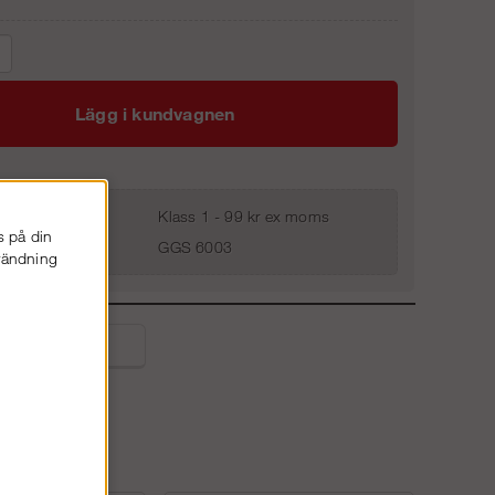
Lägg i kundvagnen
Klass 1 - 99 kr ex moms
s på din
GGS 6003
nvändning
liga frågor