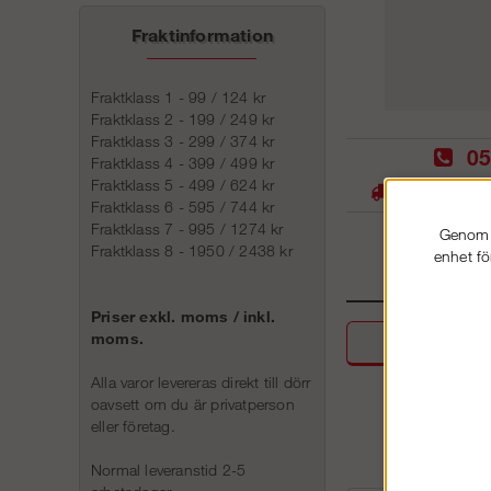
Fraktinformation
Fraktklass 1 - 99 / 124 kr
Fraktklass 2 - 199 / 249 kr
Fraktklass 3 - 299 / 374 kr
05
Fraktklass 4 - 399 / 499 kr
Fraktklass 5 - 499 / 624 kr
Stora lager -
Fraktklass 6 - 595 / 744 kr
Fraktklass 7 - 995 / 1274 kr
Genom a
Fraktklass 8 - 1950 / 2438 kr
enhet fö
Priser exkl. moms / inkl.
moms.
Beskri
Alla varor levereras direkt till dörr
oavsett om du är privatperson
eller företag.
Normal leveranstid 2-5