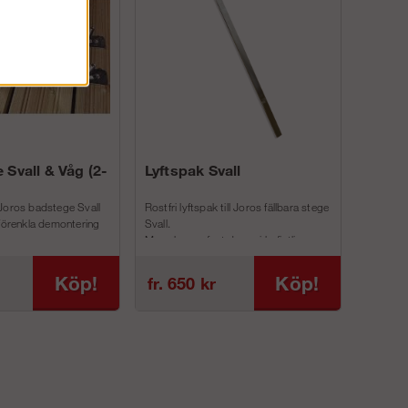
 Svall & Våg (2-
Lyftspak Svall
Joros badstege Svall
Rostfri lyftspak till Joros fällbara stege
 förenkla demontering
Svall.
Man skruvar fast denna i befintliga
inf...
Köp!
Köp!
fr. 650 kr