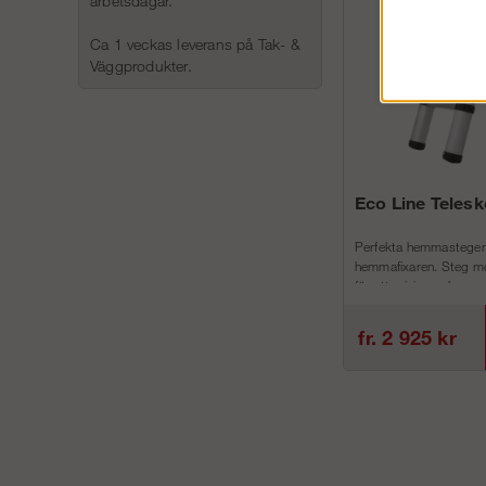
arbetsdagar.
Ca 1 veckas leverans på Tak- &
Väggprodukter.
Eco Line Teles
Perfekta hemmastegen
hemmafixaren. Steg me
för att minimera h...
fr. 2 925 kr