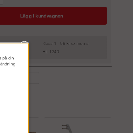
Lägg i kundvagnen
Klass 1 - 99 kr ex moms
HL 1240
s på din
nvändning
liga frågor