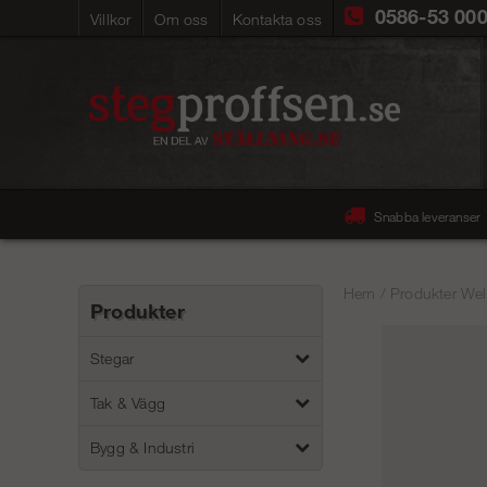
0586-53 00
Villkor
Om oss
Kontakta oss
Snabba leveranser
Hem
/
Produkter Wel
Produkter
Stegar
Tak & Vägg
Bygg & Industri