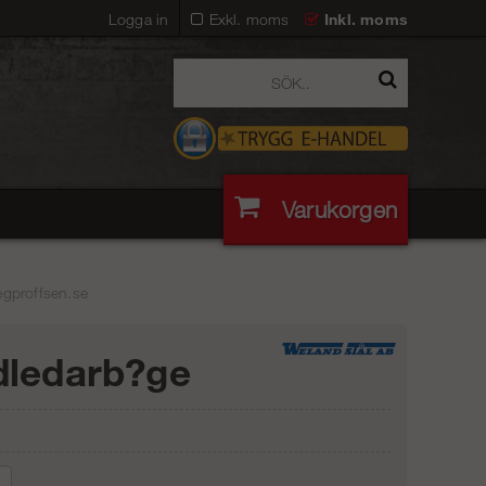
Logga in
Exkl. moms
Inkl. moms
Varukorgen
egproffsen.se
ledarb?ge