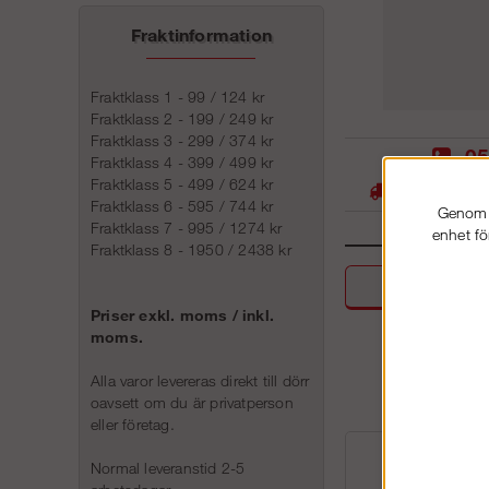
Fraktinformation
Fraktklass 1 - 99 / 124 kr
Fraktklass 2 - 199 / 249 kr
Fraktklass 3 - 299 / 374 kr
05
Fraktklass 4 - 399 / 499 kr
Fraktklass 5 - 499 / 624 kr
Stora lager -
Fraktklass 6 - 595 / 744 kr
Genom a
Fraktklass 7 - 995 / 1274 kr
enhet fö
Fraktklass 8 - 1950 / 2438 kr
Beskri
Priser exkl. moms / inkl.
moms.
Alla varor levereras direkt till dörr
oavsett om du är privatperson
eller företag.
Normal leveranstid 2-5