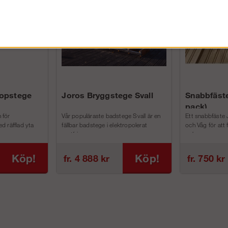
kopstege
Joros Bryggstege Svall
Snabbfäste
pack)
 för
Vår populäraste badstege Svall är en
Ett snabbfäste 
d räfflad yta
fällbar badstege i elektropolerat
och Våg för att
rostfri...
och m...
Köp!
Köp!
fr. 4 888 kr
fr. 750 kr