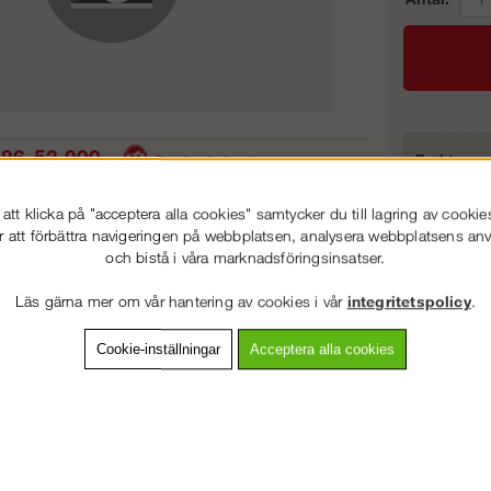
86-53 000
Frakt:
Service hela vägen
Artnr:
 snabb leverans
Prisgaranti
tt klicka på "acceptera alla cookies" samtycker du till lagring av cookie
r att förbättra navigeringen på webbplatsen, analysera webbplatsens a
och bistå i våra marknadsföringsinsatser.
VÄLKOMMEN TILL
STEGPROFFSEN.SE
vning
Detaljerad info
Van
Läs gärna mer om vår hantering av cookies i vår
integritetspolicy
.
VÄNLIGEN VÄLJ PRIVAT ELLER FÖRETAG NEDAN.
Cookie-inställningar
Acceptera alla cookies
Andra köpte även
PRIVAT INKL. MOMS
FÖRETAG EXKL. MOMS