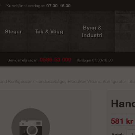
0
Kundtjänst vardagar:
07.30-16.30
Bygg &
Stegar
Tak & Vägg
Industri
0586-53 000
Service hela vägen
Vardagar 07.30-16.30
and Konfigurator
/
Handledarbåge | Produkter Weland Konfigurator | St
Hand
581
kr
Antal: