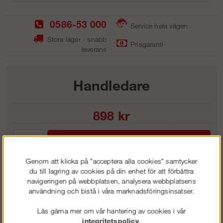
0586-53 000
Service hela vägen
Stora lager - snabb
Prisgaranti
leverans
Handledare
898
kr
Lägg i kundvagnen
Genom att klicka på "acceptera alla cookies" samtycker
du till lagring av cookies på din enhet för att förbättra
navigeringen på webbplatsen, analysera webbplatsens
användning och bistå i våra marknadsföringsinsatser.
Frakt:
Klass 1 - 99 kr ex moms
Artnr:
LHL 1200
Läs gärna mer om vår hantering av cookies i vår
integritetspolicy
.