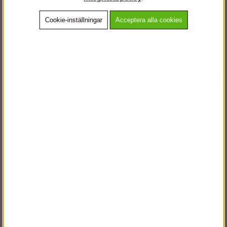
Cookie-inställningar
Acceptera alla cookies
Beskrivning
Detaljerad info
Vanliga frågor
Andra köpte även
VÄLKOMMEN TILL
STEGPROFFSEN.SE
VÄNLIGEN VÄLJ PRIVAT ELLER FÖRETAG NEDAN.
PRIVAT INKL. MOMS