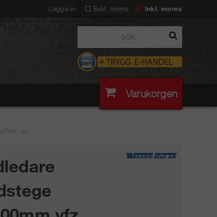
Logga in
Exkl. moms
Inkl. moms
Varukorgen
offsen.se
ledare
dstege
100mm vfz