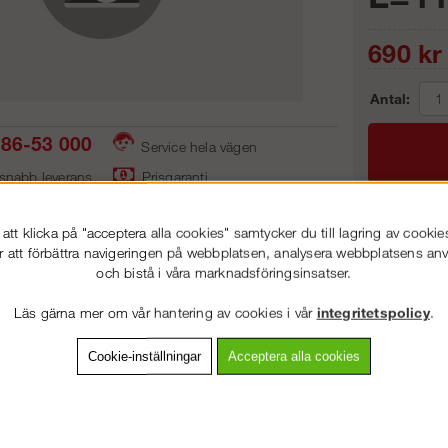
690
kr
Antal:
86-53 000
Service hela vägen
 snabb leverans
Prisgaranti
tt klicka på "acceptera alla cookies" samtycker du till lagring av cookie
Frakt:
r att förbättra navigeringen på webbplatsen, analysera webbplatsens a
och bistå i våra marknadsföringsinsatser.
Artnr:
VÄLKOMMEN TILL
STEGPROFFSEN.SE
Läs gärna mer om vår hantering av cookies i vår
integritetspolicy
.
VÄNLIGEN VÄLJ PRIVAT ELLER FÖRETAG NEDAN.
Cookie-inställningar
Acceptera alla cookies
vning
Detaljerad info
Van
PRIVAT INKL. MOMS
Andra köpte även