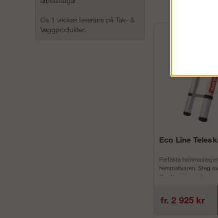
arbetsdagar.
Ca 1 veckas leverans på Tak- &
Väggprodukter.
Eco Line Teles
Perfekta hemmastegen
hemmafixaren. Steg me
för att minimera h...
fr. 2 925 kr