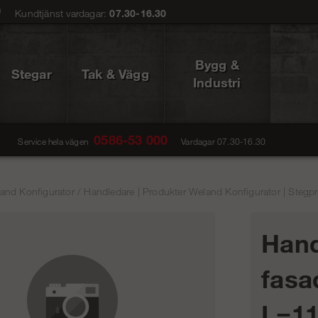
0
Kundtjänst vardagar:
07.30-16.30
Bygg &
Stegar
Tak & Vägg
Industri
0586-53 000
Service hela vägen
Vardagar 07.30-16.30
and Konfigurator
/
Handledare | Produkter Weland Konfigurator | Stegpr
Hand
fasa
L=1