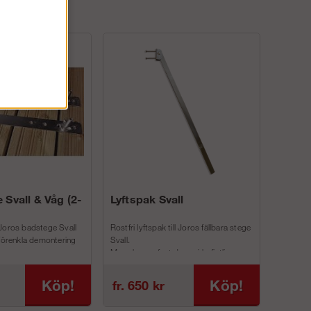
 Svall & Våg (2-
Lyftspak Svall
Joros badstege Svall
Rostfri lyftspak till Joros fällbara stege
 förenkla demontering
Svall.
Man skruvar fast denna i befintliga
inf...
Köp!
Köp!
fr. 650 kr