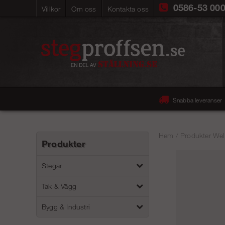
0586-53 00
Villkor
Om oss
Kontakta oss
Snabba leveranser
Hem
/
Produkter Wel
Produkter
Stegar
Tak & Vägg
Bygg & Industri