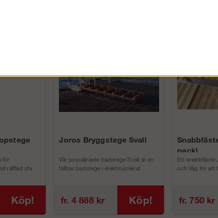
FÖRETAG EXKL. MOMS
kopstege
Joros Bryggstege Svall
Snabbfäste
pack)
 för
Vår populäraste badstege Svall är en
Ett snabbfäste 
d räfflad yta
fällbar badstege i elektropolerat
och Våg för att
rostfri...
och m...
Köp!
Köp!
fr. 4 888 kr
fr. 750 kr