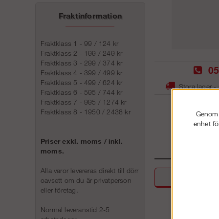
Fraktinformation
Fraktklass 1 - 99 / 124 kr
Fraktklass 2 - 199 / 249 kr
Fraktklass 3 - 299 / 374 kr
05
Fraktklass 4 - 399 / 499 kr
Fraktklass 5 - 499 / 624 kr
Stora lager -
Fraktklass 6 - 595 / 744 kr
Fraktklass 7 - 995 / 1274 kr
Fraktklass 8 - 1950 / 2438 kr
Genom a
enhet fö
Priser exkl. moms / inkl.
moms.
Alla varor levereras direkt till dörr
Beskri
oavsett om du är privatperson
eller företag.
Normal leveranstid 2-5