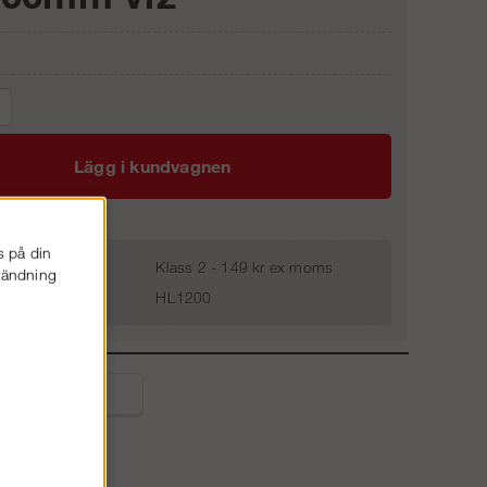
Lägg i kundvagnen
s på din
Klass 2 - 149 kr ex moms
nvändning
HL1200
liga frågor