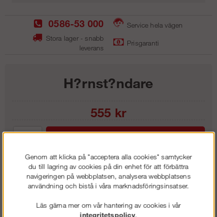
0586-53 000
Service hela vägen
Stora lager - snabb
Prisgaranti
leverans
H?rnst?ndare
555
kr
Lägg i kundvagnen
Genom att klicka på "acceptera alla cookies" samtycker
du till lagring av cookies på din enhet för att förbättra
navigeringen på webbplatsen, analysera webbplatsens
användning och bistå i våra marknadsföringsinsatser.
Frakt:
Klass 1 - 99 kr ex moms
Artnr:
RSR 5001
Läs gärna mer om vår hantering av cookies i vår
integritetspolicy
.