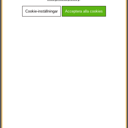
Cookie-inställningar
Acceptera alla cookies
Beskrivning
Detaljerad info
Vanliga frågor
Andra köpte även
VÄLKOMMEN TILL
STEGPROFFSEN.SE
VÄNLIGEN VÄLJ PRIVAT ELLER FÖRETAG NEDAN.
PRIVAT INKL. MOMS