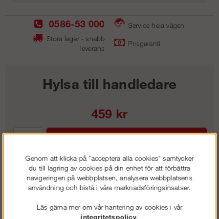
0586-53 000
Service hela vägen
Stora lager - snabb
Prisgaranti
leverans
Hylsa till handledare
459
kr
Lägg i kundvagnen
Genom att klicka på "acceptera alla cookies" samtycker
du till lagring av cookies på din enhet för att förbättra
navigeringen på webbplatsen, analysera webbplatsens
användning och bistå i våra marknadsföringsinsatser.
Frakt:
Klass 1 - 99 kr ex moms
Artnr:
SUH 0515
Läs gärna mer om vår hantering av cookies i vår
integritetspolicy
.