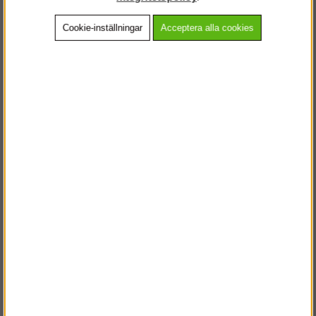
Cookie-inställningar
Acceptera alla cookies
Beskrivning
Detaljerad info
Vanliga frågor
Andra köpte även
VÄLKOMMEN TILL
STEGPROFFSEN.SE
VÄNLIGEN VÄLJ PRIVAT ELLER FÖRETAG NEDAN.
PRIVAT INKL. MOMS