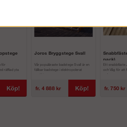
kopstege
Joros Bryggstege Svall
Snabbfäste
pack)
 för
Vår populäraste badstege Svall är en
Ett snabbfäste 
d räfflad yta
fällbar badstege i elektropolerat
och Våg för att
rostfri...
och m...
Köp!
Köp!
fr. 4 888 kr
fr. 750 kr