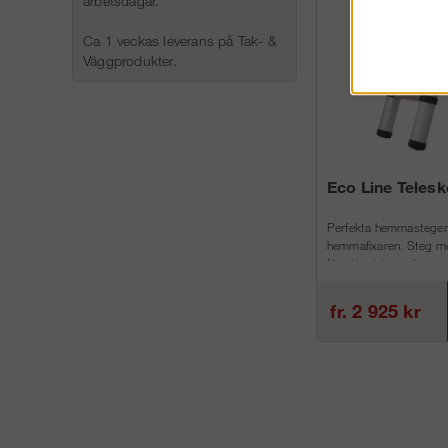
arbetsdagar.
Ca 1 veckas leverans på Tak- &
Väggprodukter.
Eco Line Teles
Perfekta hemmastegen
hemmafixaren. Steg me
för att minimera h...
fr. 2 925 kr