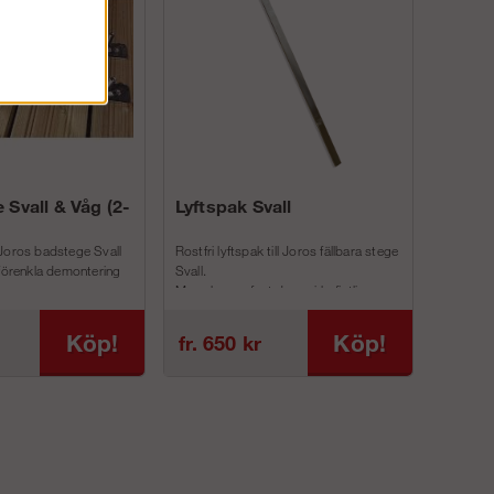
 Svall & Våg (2-
Lyftspak Svall
Joros badstege Svall
Rostfri lyftspak till Joros fällbara stege
 förenkla demontering
Svall.
Man skruvar fast denna i befintliga
inf...
Köp!
Köp!
fr. 650 kr