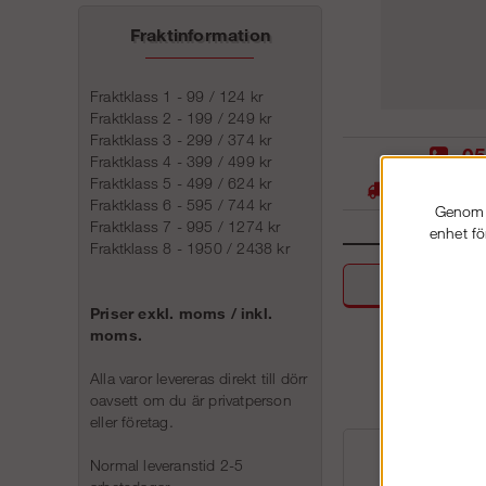
Fraktinformation
Fraktklass 1 - 99 / 124 kr
Fraktklass 2 - 199 / 249 kr
Fraktklass 3 - 299 / 374 kr
05
Fraktklass 4 - 399 / 499 kr
Fraktklass 5 - 499 / 624 kr
Stora lager -
Fraktklass 6 - 595 / 744 kr
Genom a
Fraktklass 7 - 995 / 1274 kr
enhet fö
Fraktklass 8 - 1950 / 2438 kr
Beskri
Priser exkl. moms / inkl.
moms.
Alla varor levereras direkt till dörr
oavsett om du är privatperson
eller företag.
Normal leveranstid 2-5