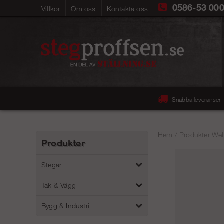
0586-53 00
Villkor
Om oss
Kontakta oss
Snabba leveranser
Hem
/
Produkter Wel
Produkter
Stegar
Tak & Vägg
Bygg & Industri