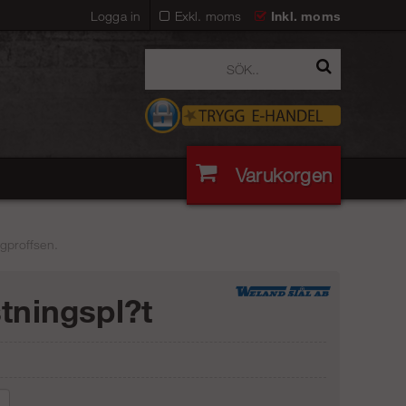
Logga in
Exkl. moms
Inkl. moms
Varukorgen
egproffsen.
stningspl?t