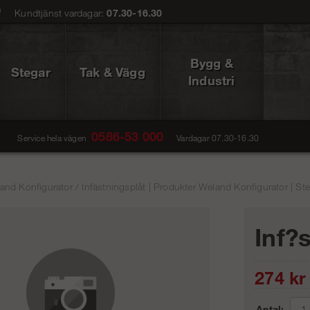
0
Kundtjänst vardagar:
07.30-16.30
Bygg &
Stegar
Tak & Vägg
Industri
0586-53 000
Service hela vägen
Vardagar 07.30-16.30
and Konfigurator
/
Infästningsplåt | Produkter Weland Konfigurator | St
Inf?
274
kr
Antal: