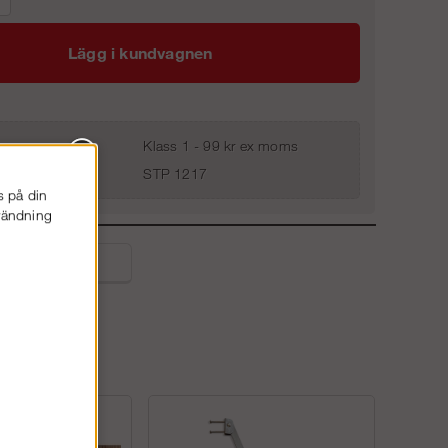
Lägg i kundvagnen
Klass 1 - 99 kr ex moms
STP 1217
s på din
nvändning
liga frågor