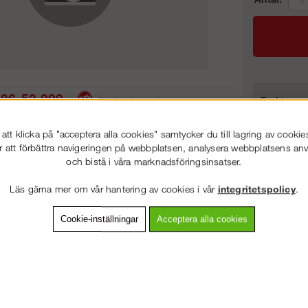
86-53 000
Frakt:
Service hela vägen
Artnr:
 snabb leverans
Prisgaranti
tt klicka på "acceptera alla cookies" samtycker du till lagring av cookie
r att förbättra navigeringen på webbplatsen, analysera webbplatsens a
och bistå i våra marknadsföringsinsatser.
VÄLKOMMEN TILL
STEGPROFFSEN.SE
vning
Detaljerad info
Van
Läs gärna mer om vår hantering av cookies i vår
integritetspolicy
.
VÄNLIGEN VÄLJ PRIVAT ELLER FÖRETAG NEDAN.
Cookie-inställningar
Acceptera alla cookies
Andra köpte även
PRIVAT INKL. MOMS
FÖRETAG EXKL. MOMS