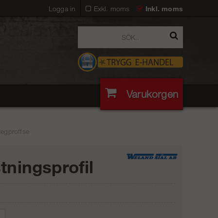
Logga in
Exkl. moms
Inkl. moms
Varukorgen
tegproffse
stningsprofil