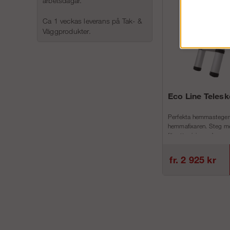
arbetsdagar.
Ca 1 veckas leverans på Tak- &
Väggprodukter.
Eco Line Teles
Perfekta hemmastegen
hemmafixaren. Steg me
för att minimera h...
fr. 2 925 kr