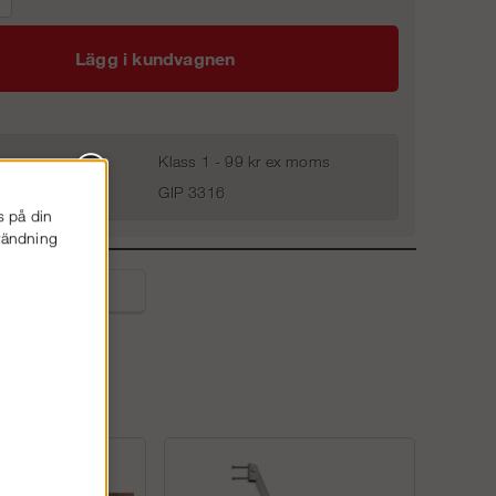
Lägg i kundvagnen
Klass 1 - 99 kr ex moms
GIP 3316
s på din
nvändning
liga frågor