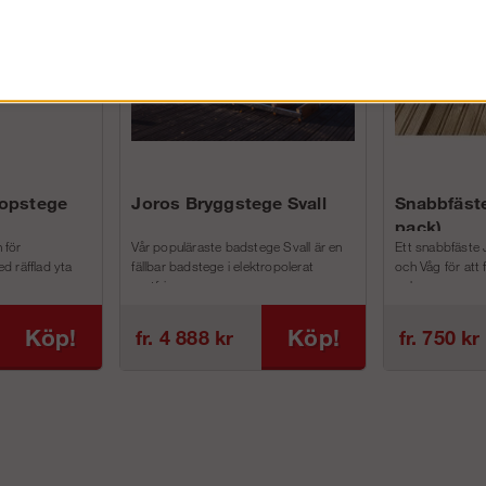
kopstege
Joros Bryggstege Svall
Snabbfäste
pack)
 för
Vår populäraste badstege Svall är en
Ett snabbfäste 
d räfflad yta
fällbar badstege i elektropolerat
och Våg för att
rostfri...
och m...
Köp!
Köp!
fr. 4 888 kr
fr. 750 kr