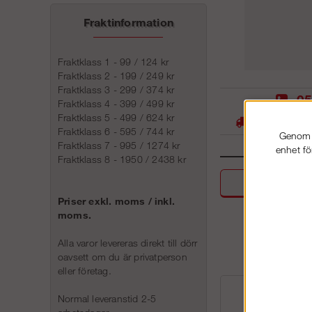
Fraktinformation
Fraktklass 1 - 99 / 124 kr
Fraktklass 2 - 199 / 249 kr
Fraktklass 3 - 299 / 374 kr
05
Fraktklass 4 - 399 / 499 kr
Fraktklass 5 - 499 / 624 kr
Stora lager -
Fraktklass 6 - 595 / 744 kr
Genom a
Fraktklass 7 - 995 / 1274 kr
enhet fö
Fraktklass 8 - 1950 / 2438 kr
Beskri
Priser exkl. moms / inkl.
moms.
Alla varor levereras direkt till dörr
oavsett om du är privatperson
eller företag.
Normal leveranstid 2-5