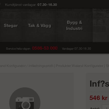
0
Kundtjänst vardagar:
07.30-16.30
Bygg &
Stegar
Tak & Vägg
Industri
0586-53 000
Service hela vägen
Vardagar 07.30-16.30
and Konfigurator
/
Infästningsprofil | Produkter Weland Konfigurator | S
Inf?
546
kr
Antal: