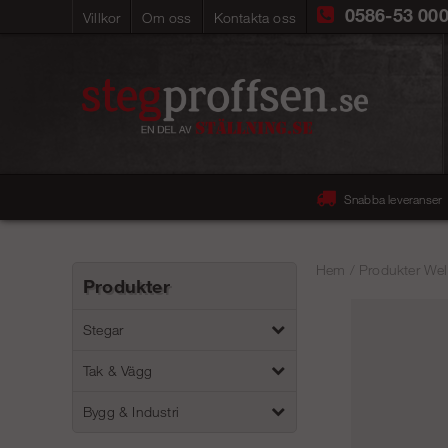
0586-53 00
Villkor
Om oss
Kontakta oss
Snabba leveranser
Hem
/
Produkter Wel
Produkter
Stegar
Tak & Vägg
Bygg & Industri