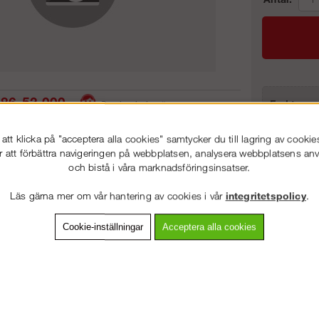
86-53 000
Frakt:
Service hela vägen
Artnr:
 snabb leverans
Prisgaranti
tt klicka på "acceptera alla cookies" samtycker du till lagring av cookie
r att förbättra navigeringen på webbplatsen, analysera webbplatsens a
och bistå i våra marknadsföringsinsatser.
VÄLKOMMEN TILL
STEGPROFFSEN.SE
vning
Detaljerad info
Van
Läs gärna mer om vår hantering av cookies i vår
integritetspolicy
.
VÄNLIGEN VÄLJ PRIVAT ELLER FÖRETAG NEDAN.
Cookie-inställningar
Acceptera alla cookies
Andra köpte även
PRIVAT INKL. MOMS
FÖRETAG EXKL. MOMS