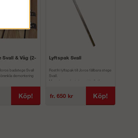
 Svall & Våg (2-
Lyftspak Svall
Joros badstege Svall
Rostfri lyftspak till Joros fällbara stege
 förenkla demontering
Svall.
Man skruvar fast denna i befintliga
inf...
Köp!
Köp!
fr. 650 kr