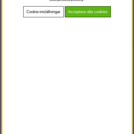
Cookie-inställningar
Acceptera alla cookies
Beskrivning
Detaljerad info
Vanliga frågor
Andra köpte även
VÄLKOMMEN TILL
STEGPROFFSEN.SE
VÄNLIGEN VÄLJ PRIVAT ELLER FÖRETAG NEDAN.
PRIVAT INKL. MOMS