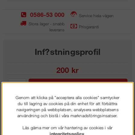
0586-53 000
Service hela vägen
Stora lager - snabb
Prisgaranti
leverans
Inf?stningsprofil
200
kr
Lägg i kundvagnen
Genom att klicka på "acceptera alla cookies" samtycker
du till lagring av cookies på din enhet för att förbättra
navigeringen på webbplatsen, analysera webbplatsens
användning och bistå i våra marknadsföringsinsatser.
Frakt:
Klass 1 - 99 kr ex moms
Artnr:
IP 3302
Läs gärna mer om vår hantering av cookies i vår
integritetspolicy
.