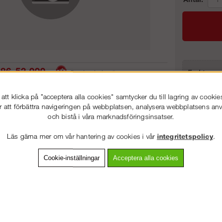
86-53 000
Frakt:
Service hela vägen
Artnr:
 snabb leverans
Prisgaranti
tt klicka på "acceptera alla cookies" samtycker du till lagring av cookie
r att förbättra navigeringen på webbplatsen, analysera webbplatsens a
och bistå i våra marknadsföringsinsatser.
VÄLKOMMEN TILL
STEGPROFFSEN.SE
vning
Detaljerad info
Van
Läs gärna mer om vår hantering av cookies i vår
integritetspolicy
.
VÄNLIGEN VÄLJ PRIVAT ELLER FÖRETAG NEDAN.
Cookie-inställningar
Acceptera alla cookies
Andra köpte även
PRIVAT INKL. MOMS
FÖRETAG EXKL. MOMS