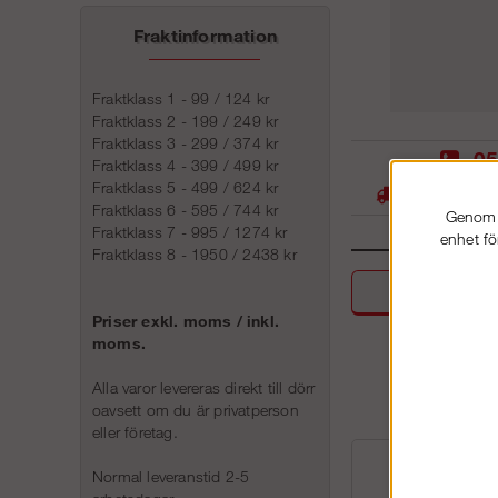
Fraktinformation
Fraktklass 1 - 99 / 124 kr
Fraktklass 2 - 199 / 249 kr
Fraktklass 3 - 299 / 374 kr
05
Fraktklass 4 - 399 / 499 kr
Fraktklass 5 - 499 / 624 kr
Stora lager -
Fraktklass 6 - 595 / 744 kr
Genom a
Fraktklass 7 - 995 / 1274 kr
enhet fö
Fraktklass 8 - 1950 / 2438 kr
Beskri
Priser exkl. moms / inkl.
moms.
Alla varor levereras direkt till dörr
oavsett om du är privatperson
eller företag.
Normal leveranstid 2-5