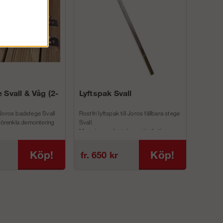
 Svall & Våg (2-
Lyftspak Svall
Joros badstege Svall
Rostfri lyftspak till Joros fällbara stege
 förenkla demontering
Svall.
Man skruvar fast denna i befintliga
inf...
Köp!
Köp!
fr. 650 kr