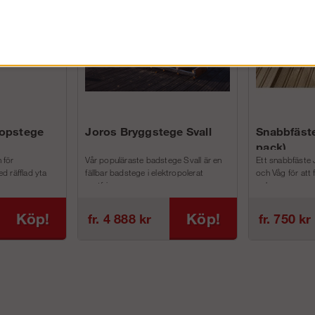
kopstege
Joros Bryggstege Svall
Snabbfäste
pack)
 för
Vår populäraste badstege Svall är en
Ett snabbfäste 
d räfflad yta
fällbar badstege i elektropolerat
och Våg för att
rostfri...
och m...
Köp!
Köp!
fr. 4 888 kr
fr. 750 kr