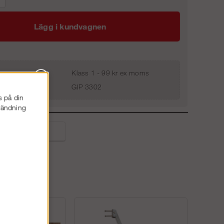
Lägg i kundvagnen
Klass 1 - 99 kr ex moms
GIP 3302
s på din
nvändning
liga frågor