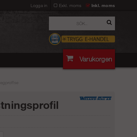
Logga in
Exkl. moms
Inkl. moms
Varukorgen
tegproffse
stningsprofil