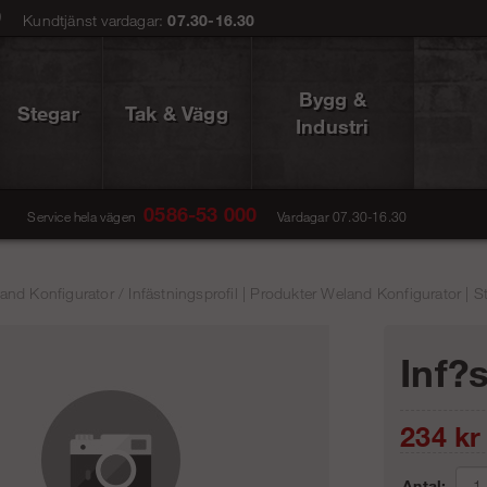
0
Kundtjänst vardagar:
07.30-16.30
Bygg &
Stegar
Tak & Vägg
Industri
0586-53 000
Service hela vägen
Vardagar 07.30-16.30
and Konfigurator
/
Infästningsprofil | Produkter Weland Konfigurator | S
Inf?
234
kr
Antal: