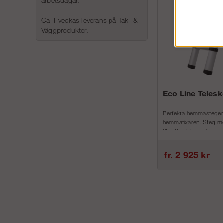
arbetsdagar.
Ca 1 veckas leverans på Tak- &
Väggprodukter.
Eco Line Teles
Perfekta hemmastegen
hemmafixaren. Steg me
för att minimera h...
fr. 2 925 kr