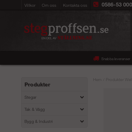
0586-53 00
Villkor
Om oss
Kontakta oss
Snabba leveranser
Hem
/
Produkter Wel
Produkter
Stegar
Tak & Vägg
Bygg & Industri