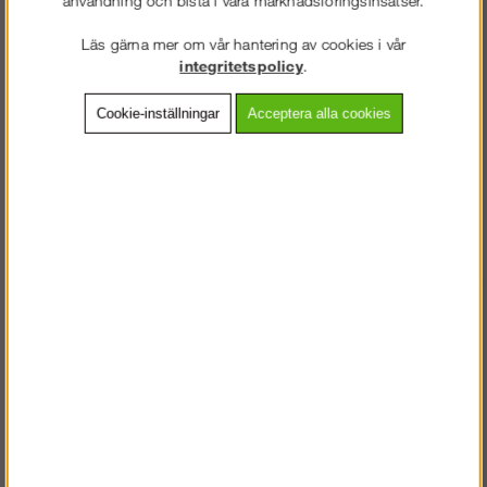
Läs gärna mer om vår hantering av cookies i vår
Lägg i kundvagnen
integritetspolicy
.
Cookie-inställningar
Acceptera alla cookies
Frakt:
Klass 2 - 149 kr ex moms
Artnr:
IP 3305
Beskrivning
Detaljerad info
VÄLKOMMEN TILL
Vanliga frågor
STEGPROFFSEN.SE
VÄNLIGEN VÄLJ PRIVAT ELLER FÖRETAG NEDAN.
Andra köpte även