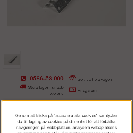
0586-53 000
Service hela vägen
Stora lager - snabb
Prisgaranti
leverans
Inf?stningsprofil
Genom att klicka på "acceptera alla cookies" samtycker
du till lagring av cookies på din enhet för att förbättra
navigeringen på webbplatsen, analysera webbplatsens
200
kr
användning och bistå i våra marknadsföringsinsatser.