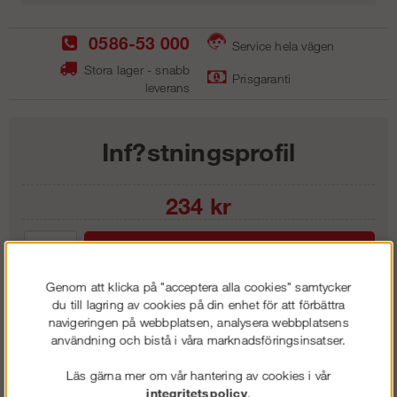
0586-53 000
Service hela vägen
Stora lager - snabb
Prisgaranti
leverans
Inf?stningsprofil
234
kr
Lägg i kundvagnen
Genom att klicka på "acceptera alla cookies" samtycker
du till lagring av cookies på din enhet för att förbättra
navigeringen på webbplatsen, analysera webbplatsens
användning och bistå i våra marknadsföringsinsatser.
Frakt:
Klass 1 - 99 kr ex moms
Artnr:
GIP 3303
Läs gärna mer om vår hantering av cookies i vår
integritetspolicy
.