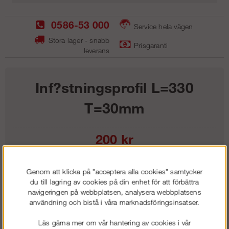
0586-53 000
Service hela vägen
Stora lager - snabb
Prisgaranti
leverans
Inf?stningsprofil L=330
T=30mm
200
kr
Lägg i kundvagnen
Genom att klicka på "acceptera alla cookies" samtycker
du till lagring av cookies på din enhet för att förbättra
navigeringen på webbplatsen, analysera webbplatsens
användning och bistå i våra marknadsföringsinsatser.
Frakt:
Klass 1 - 99 kr ex moms
Läs gärna mer om vår hantering av cookies i vår