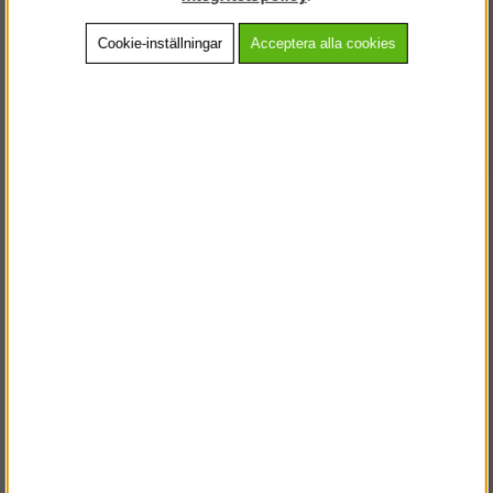
Cookie-inställningar
Acceptera alla cookies
Beskrivning
Detaljerad info
Vanliga frågor
Andra köpte även
VÄLKOMMEN TILL
STEGPROFFSEN.SE
VÄNLIGEN VÄLJ PRIVAT ELLER FÖRETAG NEDAN.
PRIVAT INKL. MOMS