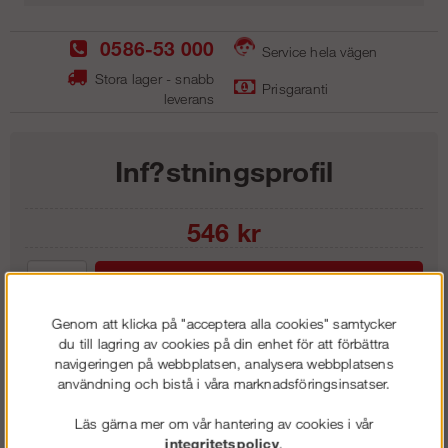
0586-53 000
Service hela vägen
Stora lager - snabb
Prisgaranti
leverans
Inf?stningsprofil
546
kr
Lägg i kundvagnen
Genom att klicka på "acceptera alla cookies" samtycker
du till lagring av cookies på din enhet för att förbättra
navigeringen på webbplatsen, analysera webbplatsens
användning och bistå i våra marknadsföringsinsatser.
Frakt:
Klass 1 - 99 kr ex moms
Artnr:
LIP 3318
Läs gärna mer om vår hantering av cookies i vår
integritetspolicy
.