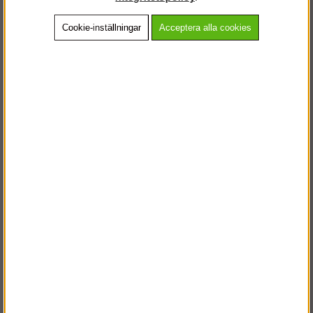
Cookie-inställningar
Acceptera alla cookies
Beskrivning
Detaljerad info
Vanliga frågor
Andra köpte även
VÄLKOMMEN TILL
STEGPROFFSEN.SE
VÄNLIGEN VÄLJ PRIVAT ELLER FÖRETAG NEDAN.
PRIVAT INKL. MOMS