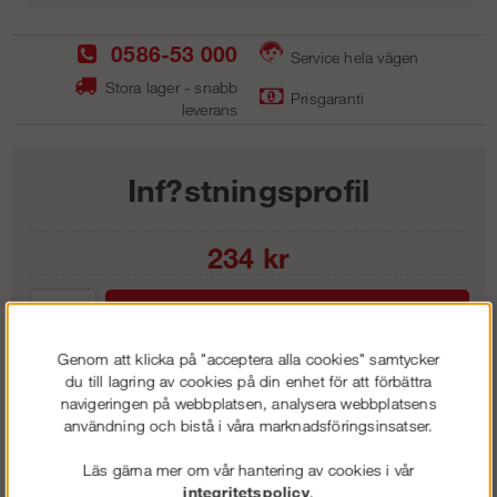
0586-53 000
Service hela vägen
Stora lager - snabb
Prisgaranti
leverans
Inf?stningsprofil
234
kr
Lägg i kundvagnen
Genom att klicka på "acceptera alla cookies" samtycker
du till lagring av cookies på din enhet för att förbättra
navigeringen på webbplatsen, analysera webbplatsens
användning och bistå i våra marknadsföringsinsatser.
Frakt:
Klass 1 - 99 kr ex moms
Artnr:
RIP 3301
Läs gärna mer om vår hantering av cookies i vår
integritetspolicy
.