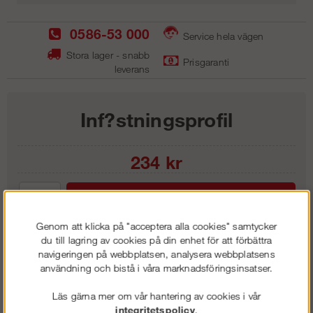
0586-53 000
Service hela vägen
Stora lager - snabb
Prisgaranti
leverans
Inf?stningsprofil
234
kr
Lägg i kundvagnen
Genom att klicka på "acceptera alla cookies" samtycker
du till lagring av cookies på din enhet för att förbättra
navigeringen på webbplatsen, analysera webbplatsens
användning och bistå i våra marknadsföringsinsatser.
Frakt:
Klass 1 - 99 kr ex moms
Artnr:
GIP 3307
Läs gärna mer om vår hantering av cookies i vår
integritetspolicy
.