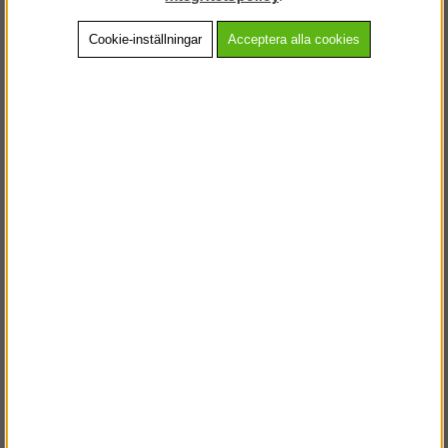
Cookie-inställningar
Acceptera alla cookies
Beskrivning
Detaljerad info
Vanliga frågor
Andra köpte även
VÄLKOMMEN TILL
STEGPROFFSEN.SE
VÄNLIGEN VÄLJ PRIVAT ELLER FÖRETAG NEDAN.
PRIVAT INKL. MOMS