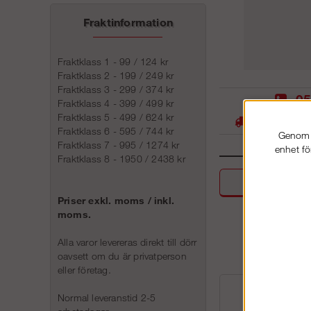
Fraktinformation
Fraktklass 1 - 99 / 124 kr
Fraktklass 2 - 199 / 249 kr
Fraktklass 3 - 299 / 374 kr
05
Fraktklass 4 - 399 / 499 kr
Fraktklass 5 - 499 / 624 kr
Stora lager -
Fraktklass 6 - 595 / 744 kr
Genom a
Fraktklass 7 - 995 / 1274 kr
enhet fö
Fraktklass 8 - 1950 / 2438 kr
Beskri
Priser exkl. moms / inkl.
moms.
Alla varor levereras direkt till dörr
oavsett om du är privatperson
eller företag.
Normal leveranstid 2-5