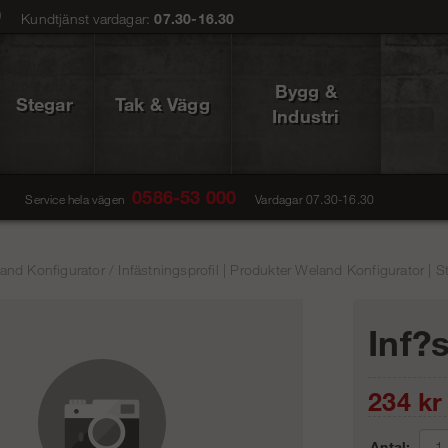
0
Kundtjänst vardagar:
07.30-16.30
Bygg &
Stegar
Tak & Vägg
Industri
0586-53 000
Service hela vägen
Vardagar 07.30-16.30
and Konfigurator
/
Infästningsprofil | Produkter Weland Konfigurator | S
Inf?
234
kr
Antal: