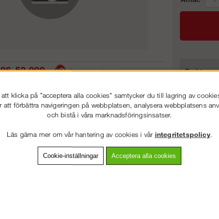
86-53 000
Frakt:
Service hela vägen
Artnr:
 snabb leverans
Prisgaranti
tt klicka på "acceptera alla cookies" samtycker du till lagring av cookie
r att förbättra navigeringen på webbplatsen, analysera webbplatsens a
och bistå i våra marknadsföringsinsatser.
VÄLKOMMEN TILL
STEGPROFFSEN.SE
vning
Detaljerad info
Van
Läs gärna mer om vår hantering av cookies i vår
integritetspolicy
.
VÄNLIGEN VÄLJ PRIVAT ELLER FÖRETAG NEDAN.
Cookie-inställningar
Acceptera alla cookies
Andra köpte även
PRIVAT INKL. MOMS
FÖRETAG EXKL. MOMS