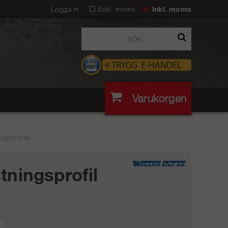
Logga in
Exkl. moms
Inkl. moms
Varukorgen
tegproffse
stningsprofil