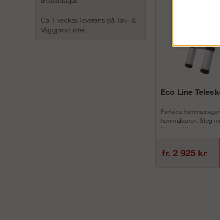
arbetsdagar.
Ca 1 veckas leverans på Tak- &
Väggprodukter.
Eco Line Teles
Perfekta hemmastegen
hemmafixaren. Steg me
för att minimera h...
fr. 2 925 kr