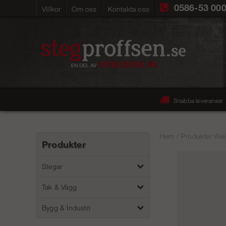
0586-53 00
Villkor
Om oss
Kontakta oss
Snabba leveranser
Hem
/
Produkter Wel
Produkter
Stegar
Tak & Vägg
Bygg & Industri