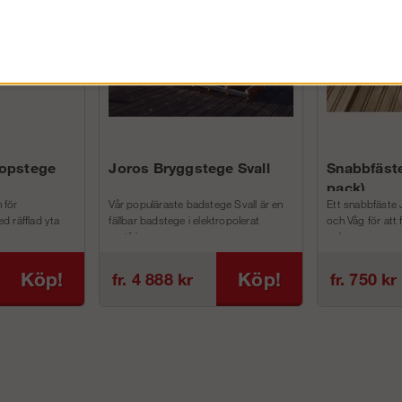
kopstege
Joros Bryggstege Svall
Snabbfäste
pack)
 för
Vår populäraste badstege Svall är en
Ett snabbfäste 
d räfflad yta
fällbar badstege i elektropolerat
och Våg för att
rostfri...
och m...
Köp!
Köp!
fr. 4 888 kr
fr. 750 kr