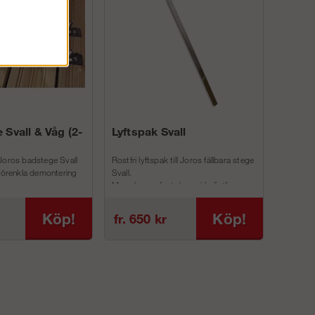
 Svall & Våg (2-
Lyftspak Svall
Joros badstege Svall
Rostfri lyftspak till Joros fällbara stege
 förenkla demontering
Svall.
Man skruvar fast denna i befintliga
inf...
Köp!
Köp!
fr. 650 kr