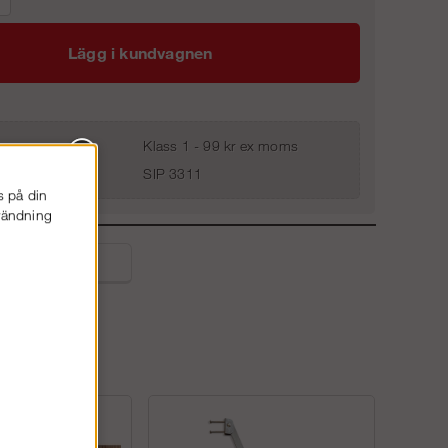
Lägg i kundvagnen
Klass 1 - 99 kr ex moms
SIP 3311
s på din
nvändning
liga frågor