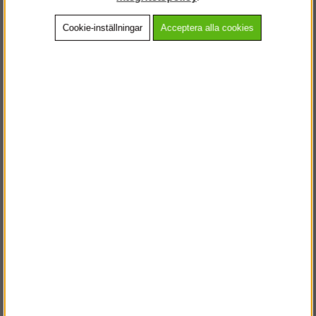
Cookie-inställningar
Acceptera alla cookies
Beskrivning
Detaljerad info
Vanliga frågor
Andra köpte även
VÄLKOMMEN TILL
STEGPROFFSEN.SE
VÄNLIGEN VÄLJ PRIVAT ELLER FÖRETAG NEDAN.
PRIVAT INKL. MOMS