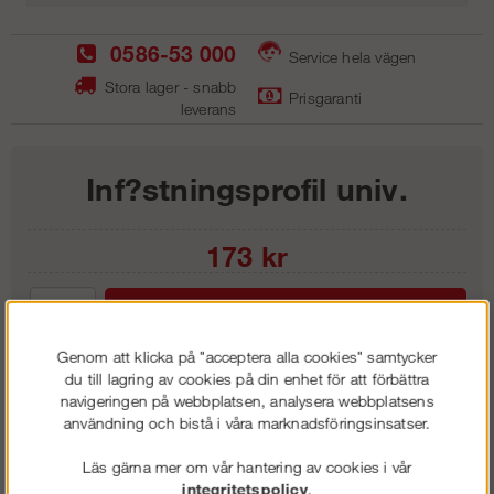
0586-53 000
Service hela vägen
Stora lager - snabb
Prisgaranti
leverans
Inf?stningsprofil univ.
173
kr
Lägg i kundvagnen
Genom att klicka på "acceptera alla cookies" samtycker
du till lagring av cookies på din enhet för att förbättra
navigeringen på webbplatsen, analysera webbplatsens
användning och bistå i våra marknadsföringsinsatser.
Frakt:
Klass 1 - 99 kr ex moms
Artnr:
GIP 0280
Läs gärna mer om vår hantering av cookies i vår
integritetspolicy
.