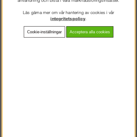
Läs gärna mer om vår hantering av cookies i vår
Lägg i kundvagnen
integritetspolicy
.
Cookie-inställningar
Acceptera alla cookies
Frakt:
Klass 1 - 99 kr ex moms
Artnr:
IP 5000
Beskrivning
Detaljerad info
VÄLKOMMEN TILL
Vanliga frågor
STEGPROFFSEN.SE
VÄNLIGEN VÄLJ PRIVAT ELLER FÖRETAG NEDAN.
Andra köpte även