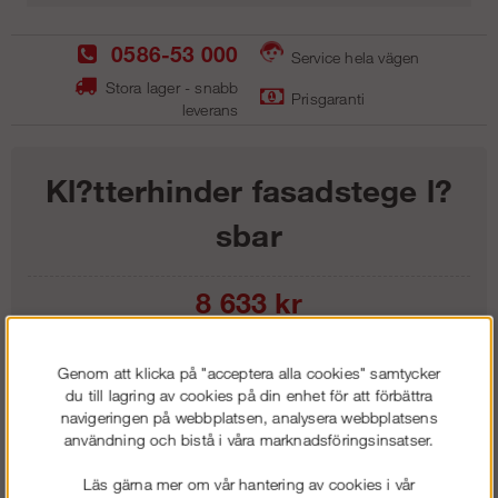
0586-53 000
Service hela vägen
Stora lager - snabb
Prisgaranti
leverans
Kl?tterhinder fasadstege l?
sbar
8 633
kr
Lägg i kundvagnen
Genom att klicka på "acceptera alla cookies" samtycker
du till lagring av cookies på din enhet för att förbättra
navigeringen på webbplatsen, analysera webbplatsens
användning och bistå i våra marknadsföringsinsatser.
Frakt:
Klass 1 - 99 kr ex moms
Läs gärna mer om vår hantering av cookies i vår