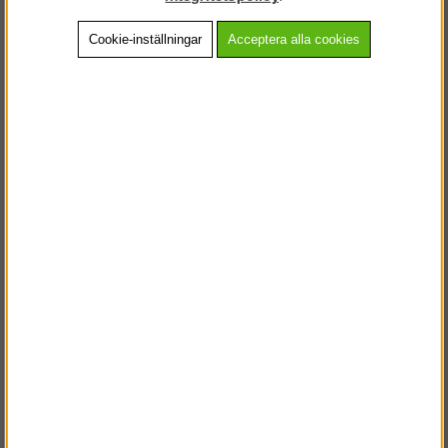
Cookie-inställningar
Acceptera alla cookies
Beskrivning
Detaljerad info
Vanliga frågor
Andra köpte även
VÄLKOMMEN TILL
STEGPROFFSEN.SE
VÄNLIGEN VÄLJ PRIVAT ELLER FÖRETAG NEDAN.
PRIVAT INKL. MOMS