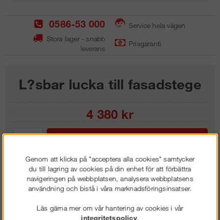
0586-53 000
Service hela vägen
Stora lager - snabb
Prisgaranti
leverans
L?sbar lucka till fasadstege
4 380
kr
Lägg i kundvagnen
Genom att klicka på "acceptera alla cookies" samtycker
du till lagring av cookies på din enhet för att förbättra
navigeringen på webbplatsen, analysera webbplatsens
användning och bistå i våra marknadsföringsinsatser.
Frakt:
Klass 3 - 295 kr ex moms
Artnr:
LLL 4570
Läs gärna mer om vår hantering av cookies i vår
integritetspolicy
.