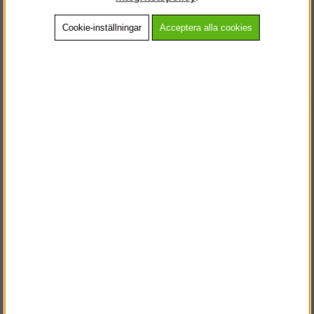
Cookie-inställningar
Acceptera alla cookies
Beskrivning
Detaljerad info
Vanliga frågor
Andra köpte även
VÄLKOMMEN TILL
STEGPROFFSEN.SE
VÄNLIGEN VÄLJ PRIVAT ELLER FÖRETAG NEDAN.
PRIVAT INKL. MOMS