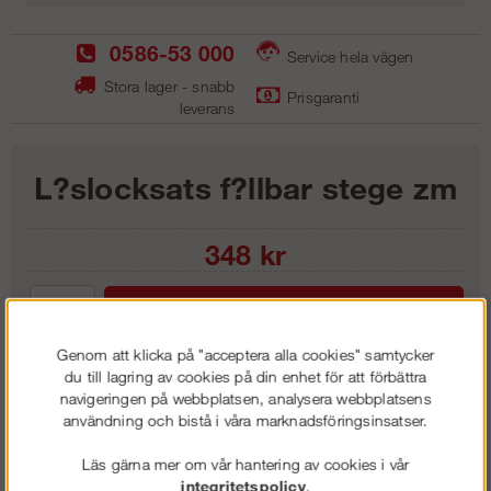
0586-53 000
Service hela vägen
Stora lager - snabb
Prisgaranti
leverans
L?slocksats f?llbar stege zm
348
kr
Lägg i kundvagnen
Genom att klicka på "acceptera alla cookies" samtycker
du till lagring av cookies på din enhet för att förbättra
navigeringen på webbplatsen, analysera webbplatsens
användning och bistå i våra marknadsföringsinsatser.
Frakt:
Klass 1 - 99 kr ex moms
Artnr:
GFS 1000
Läs gärna mer om vår hantering av cookies i vår
integritetspolicy
.