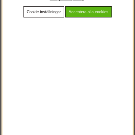
Cookie-inställningar
Acceptera alla cookies
Beskrivning
Detaljerad info
Vanliga frågor
Andra köpte även
VÄLKOMMEN TILL
STEGPROFFSEN.SE
VÄNLIGEN VÄLJ PRIVAT ELLER FÖRETAG NEDAN.
PRIVAT INKL. MOMS