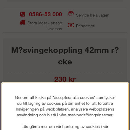
0586-53 000
Service hela vägen
Stora lager - snabb
Prisgaranti
leverans
M?svingekoppling 42mm r?
cke
230
kr
Lägg i kundvagnen
Genom att klicka på "acceptera alla cookies" samtycker
du till lagring av cookies på din enhet för att förbättra
navigeringen på webbplatsen, analysera webbplatsens
användning och bistå i våra marknadsföringsinsatser.
Frakt:
Klass 1 - 99 kr ex moms
Läs gärna mer om vår hantering av cookies i vår