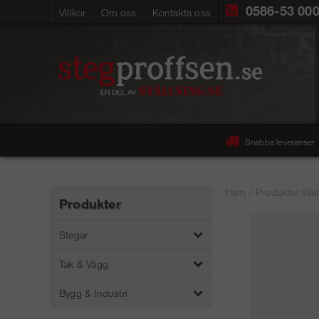
0586-53 00
Villkor
Om oss
Kontakta oss
Snabba leveranser
Hem
/
Produkter Wel
Produkter
Stegar
Tak & Vägg
Bygg & Industri