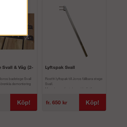
 Svall & Våg (2-
Lyftspak Svall
Joros badstege Svall
Rostfri lyftspak till Joros fällbara stege
 förenkla demontering
Svall.
Man skruvar fast denna i befintliga
inf...
Köp!
Köp!
fr. 650 kr