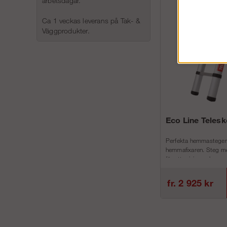
arbetsdagar.
Ca 1 veckas leverans på Tak- &
Väggprodukter.
Eco Line Teles
Perfekta hemmastegen
hemmafixaren. Steg me
för att minimera h...
fr. 2 925 kr