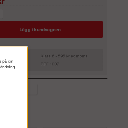
r
Lägg i kundvagnen
Klass 6 - 595 kr ex moms
s på din
RPF 1007
nvändning
liga frågor