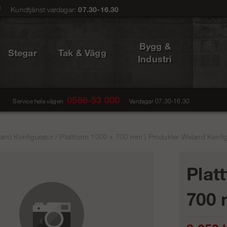
0
Kundtjänst vardagar:
07.30-16.30
Bygg &
Stegar
Tak & Vägg
Industri
0586-53 000
Service hela vägen
Vardagar 07.30-16.30
and Konfigurator
/
Plattform 1000 x 700 mm | Produkter Weland Konfig
Plat
700