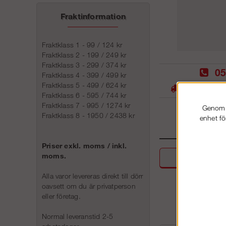
Fraktinformation
Fraktklass 1 - 99 / 124 kr
Fraktklass 2 - 199 / 249 kr
Fraktklass 3 - 299 / 374 kr
05
Fraktklass 4 - 399 / 499 kr
Fraktklass 5 - 499 / 624 kr
Stora lager -
Fraktklass 6 - 595 / 744 kr
Fraktklass 7 - 995 / 1274 kr
Genom a
Fraktklass 8 - 1950 / 2438 kr
enhet fö
Priser exkl. moms / inkl.
moms.
Beskri
Alla varor levereras direkt till dörr
oavsett om du är privatperson
eller företag.
Normal leveranstid 2-5