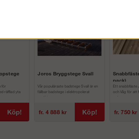
FÖRETAG EXKL. MOMS
kopstege
Joros Bryggstege Svall
Snabbfäste
pack)
 för
Vår populäraste badstege Svall är en
Ett snabbfäste 
d räfflad yta
fällbar badstege i elektropolerat
och Våg för att
rostfri...
och m...
Köp!
Köp!
fr. 4 888 kr
fr. 750 kr