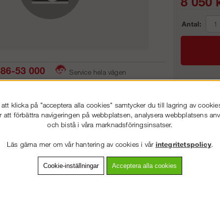
8 050
k
Antal:
86-53 000
Service hela vägen
 snabb leverans
Prisgaranti
Frakt:
tt klicka på "acceptera alla cookies" samtycker du till lagring av cookie
Artnr:
r att förbättra navigeringen på webbplatsen, analysera webbplatsens a
och bistå i våra marknadsföringsinsatser.
VÄLKOMMEN TILL
STEGPROFFSEN.SE
Läs gärna mer om vår hantering av cookies i vår
integritetspolicy
.
VÄNLIGEN VÄLJ PRIVAT ELLER FÖRETAG NEDAN.
vning
Detaljerad info
Van
Cookie-inställningar
Acceptera alla cookies
Andra köpte även
PRIVAT INKL. MOMS