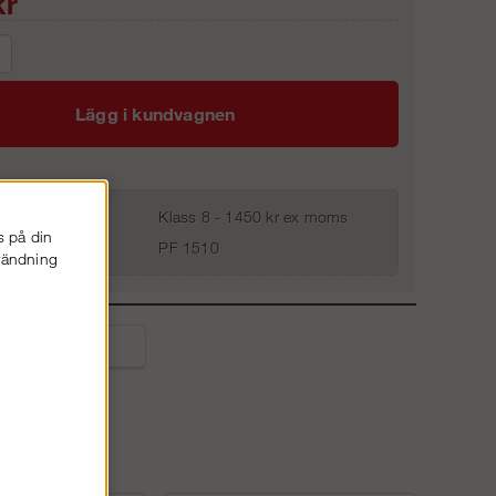
r
Lägg i kundvagnen
Klass 8 - 1450 kr ex moms
s på din
PF 1510
nvändning
liga frågor