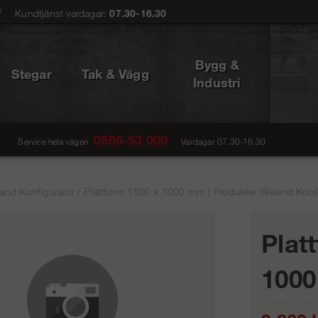
0
Kundtjänst vardagar:
07.30-16.30
Bygg &
Stegar
Tak & Vägg
Industri
0586-53 000
Service hela vägen
Vardagar 07.30-16.30
and Konfigurator
/
Plattform 1500 x 1000 mm | Produkter Weland Konfi
Plat
100