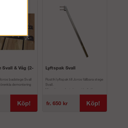
 Svall & Våg (2-
Lyftspak Svall
Joros badstege Svall
Rostfri lyftspak till Joros fällbara stege
 förenkla demontering
Svall.
Man skruvar fast denna i befintliga
inf...
Köp!
Köp!
fr. 650 kr