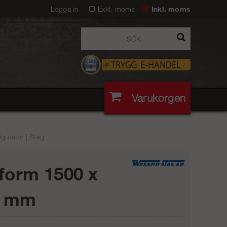
Logga in
Exkl. moms
Inkl. moms
Varukorgen
gurator | Steg
tform 1500 x
0 mm