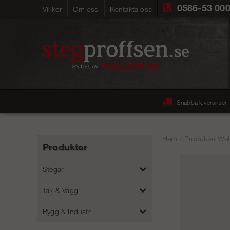
0586-53 00
Villkor
Om oss
Kontakta oss
Snabba leveranser
Hem
/
Produkter Wel
Produkter
Stegar
Tak & Vägg
Bygg & Industri