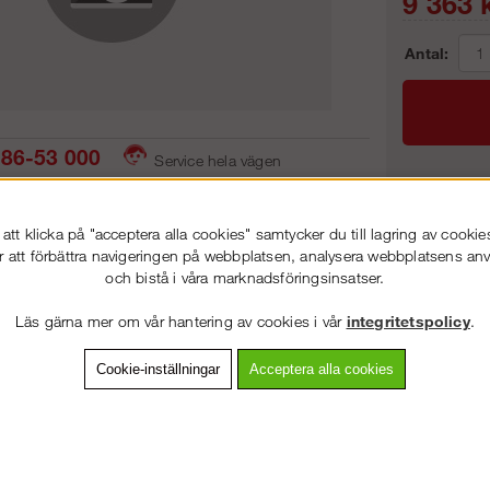
9 363
k
Antal:
86-53 000
Service hela vägen
 snabb leverans
Prisgaranti
Frakt:
tt klicka på "acceptera alla cookies" samtycker du till lagring av cookie
Artnr:
r att förbättra navigeringen på webbplatsen, analysera webbplatsens a
och bistå i våra marknadsföringsinsatser.
VÄLKOMMEN TILL
STEGPROFFSEN.SE
Läs gärna mer om vår hantering av cookies i vår
integritetspolicy
.
VÄNLIGEN VÄLJ PRIVAT ELLER FÖRETAG NEDAN.
vning
Detaljerad info
Van
Cookie-inställningar
Acceptera alla cookies
Andra köpte även
PRIVAT INKL. MOMS