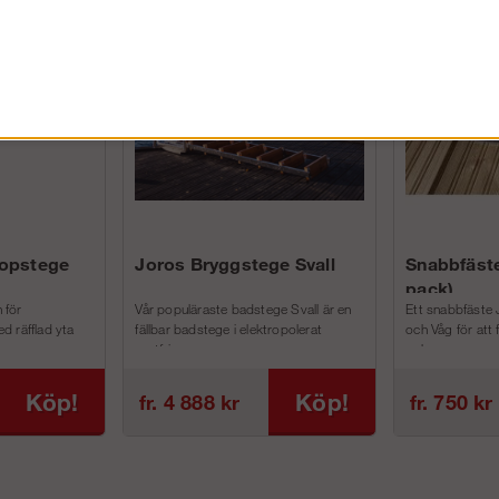
FÖRETAG EXKL. MOMS
kopstege
Joros Bryggstege Svall
Snabbfäste
pack)
 för
Vår populäraste badstege Svall är en
Ett snabbfäste 
d räfflad yta
fällbar badstege i elektropolerat
och Våg för att
rostfri...
och m...
Köp!
Köp!
fr. 4 888 kr
fr. 750 kr