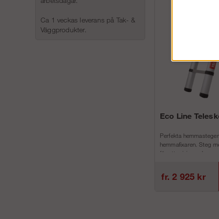
arbetsdagar.
Ca 1 veckas leverans på Tak- &
Väggprodukter.
Eco Line Teles
Perfekta hemmastegen
hemmafixaren. Steg me
för att minimera h...
fr. 2 925 kr