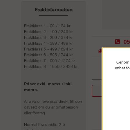
Fraktinformation
Fraktklass 1 - 99 / 124 kr
Fraktklass 2 - 199 / 249 kr
Fraktklass 3 - 299 / 374 kr
05
Fraktklass 4 - 399 / 499 kr
Fraktklass 5 - 499 / 624 kr
Stora lager -
Fraktklass 6 - 595 / 744 kr
Fraktklass 7 - 995 / 1274 kr
Genom a
Fraktklass 8 - 1950 / 2438 kr
enhet fö
Priser exkl. moms / inkl.
moms.
Beskri
Alla varor levereras direkt till dörr
oavsett om du är privatperson
eller företag.
Normal leveranstid 2-5