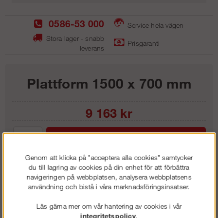
0586-53 000
Service hela vägen
Stora lager - snabb
Prisgaranti
leverans
Plattform 1500 x 700 mm
9 163
kr
Lägg i kundvagnen
Genom att klicka på "acceptera alla cookies" samtycker
du till lagring av cookies på din enhet för att förbättra
navigeringen på webbplatsen, analysera webbplatsens
användning och bistå i våra marknadsföringsinsatser.
Frakt:
Klass 6 - 595 kr ex moms
Artnr:
LPF 1507
Läs gärna mer om vår hantering av cookies i vår
integritetspolicy
.