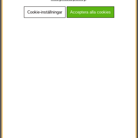
Cookie-inställningar
Acceptera alla cookies
Beskrivning
Detaljerad info
Vanliga frågor
Andra köpte även
VÄLKOMMEN TILL
STEGPROFFSEN.SE
VÄNLIGEN VÄLJ PRIVAT ELLER FÖRETAG NEDAN.
PRIVAT INKL. MOMS