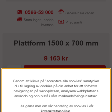
0586-53 000
Service hela vägen
Stora lager - snabb
Prisgaranti
leverans
Plattform 1500 x 700 mm
9 163
kr
Lägg i kundvagnen
Genom att klicka på "acceptera alla cookies" samtycker
du till lagring av cookies på din enhet för att förbättra
navigeringen på webbplatsen, analysera webbplatsens
användning och bistå i våra marknadsföringsinsatser.
Frakt:
Klass 6 - 595 kr ex moms
Artnr:
GPF 1507
Läs gärna mer om vår hantering av cookies i vår
integritetspolicy
.