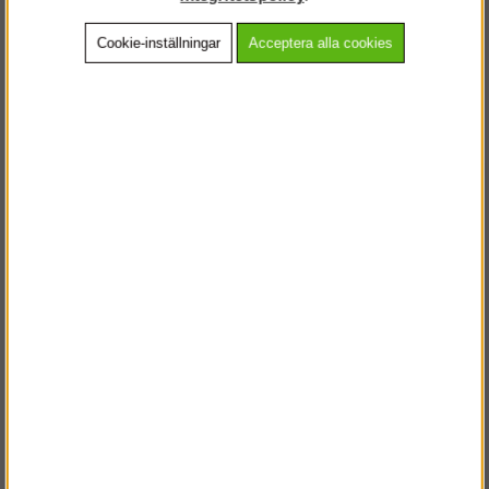
Cookie-inställningar
Acceptera alla cookies
Beskrivning
Detaljerad info
Vanliga frågor
Andra köpte även
VÄLKOMMEN TILL
STEGPROFFSEN.SE
VÄNLIGEN VÄLJ PRIVAT ELLER FÖRETAG NEDAN.
PRIVAT INKL. MOMS