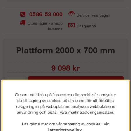
0586-53 000
Service hela vägen
Stora lager - snabb
Prisgaranti
leverans
Plattform 2000 x 700 mm
9 098
kr
Lägg i kundvagnen
Genom att klicka på "acceptera alla cookies" samtycker
du till lagring av cookies på din enhet för att förbättra
navigeringen på webbplatsen, analysera webbplatsens
användning och bistå i våra marknadsföringsinsatser.
Frakt:
Klass 8 - 1450 kr ex moms
Artnr:
PF 2007
Läs gärna mer om vår hantering av cookies i vår
integritetspolicy
.