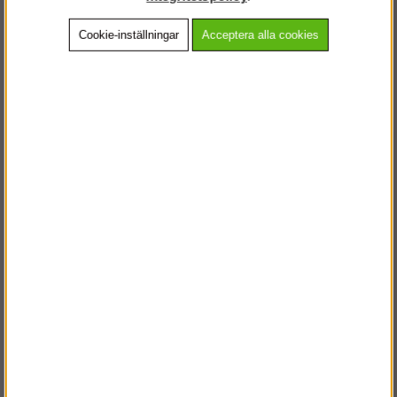
Cookie-inställningar
Acceptera alla cookies
Beskrivning
Detaljerad info
Vanliga frågor
Andra köpte även
VÄLKOMMEN TILL
STEGPROFFSEN.SE
VÄNLIGEN VÄLJ PRIVAT ELLER FÖRETAG NEDAN.
PRIVAT INKL. MOMS