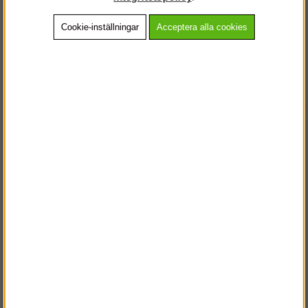
Cookie-inställningar
Acceptera alla cookies
Beskrivning
Detaljerad info
Vanliga frågor
Andra köpte även
VÄLKOMMEN TILL
STEGPROFFSEN.SE
VÄNLIGEN VÄLJ PRIVAT ELLER FÖRETAG NEDAN.
PRIVAT INKL. MOMS