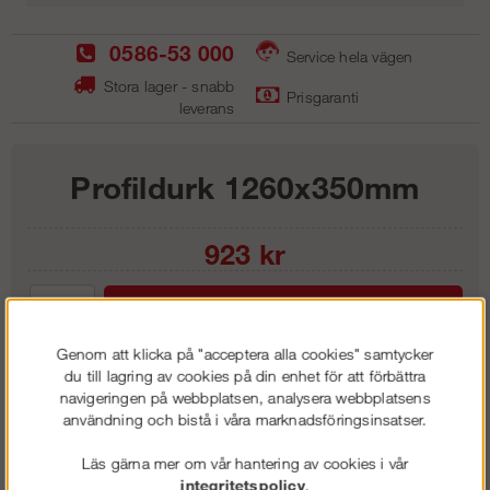
0586-53 000
Service hela vägen
Stora lager - snabb
Prisgaranti
leverans
Profildurk 1260x350mm
923
kr
Lägg i kundvagnen
Genom att klicka på "acceptera alla cookies" samtycker
du till lagring av cookies på din enhet för att förbättra
navigeringen på webbplatsen, analysera webbplatsens
användning och bistå i våra marknadsföringsinsatser.
Frakt:
Klass 6 - 595 kr ex moms
Artnr:
SPB 1190
Läs gärna mer om vår hantering av cookies i vår
integritetspolicy
.