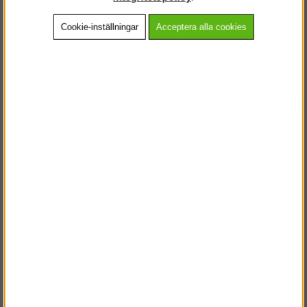
Cookie-inställningar
Acceptera alla cookies
Beskrivning
Detaljerad info
Vanliga frågor
Andra köpte även
VÄLKOMMEN TILL
STEGPROFFSEN.SE
VÄNLIGEN VÄLJ PRIVAT ELLER FÖRETAG NEDAN.
PRIVAT INKL. MOMS