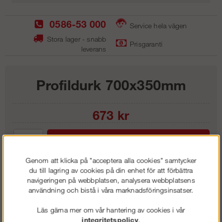
0586-53 000
Service hela vägen
Stora lager - snabb
Prisgaranti
leverans
Profildurk 700x350mm
673
kr
Lägg i kundvagnen
Genom att klicka på "acceptera alla cookies" samtycker
du till lagring av cookies på din enhet för att förbättra
navigeringen på webbplatsen, analysera webbplatsens
användning och bistå i våra marknadsföringsinsatser.
Frakt:
Klass 6 - 595 kr ex moms
Artnr:
GPB 0630
Läs gärna mer om vår hantering av cookies i vår
integritetspolicy
.