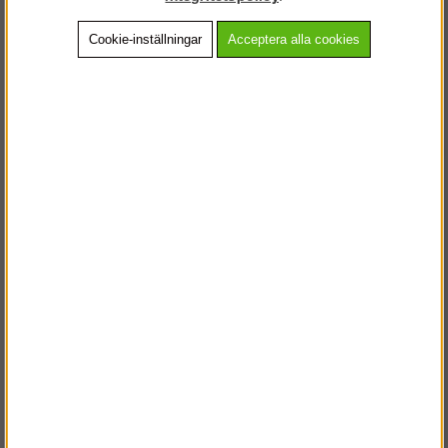
Cookie-inställningar
Acceptera alla cookies
Beskrivning
Detaljerad info
Vanliga frågor
Andra köpte även
VÄLKOMMEN TILL
STEGPROFFSEN.SE
VÄNLIGEN VÄLJ PRIVAT ELLER FÖRETAG NEDAN.
PRIVAT INKL. MOMS