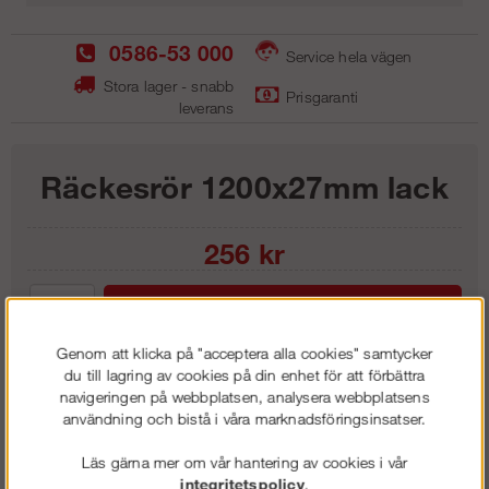
0586-53 000
Service hela vägen
Stora lager - snabb
Prisgaranti
leverans
Räckesrör 1200x27mm lack
256
kr
Lägg i kundvagnen
Genom att klicka på "acceptera alla cookies" samtycker
du till lagring av cookies på din enhet för att förbättra
navigeringen på webbplatsen, analysera webbplatsens
användning och bistå i våra marknadsföringsinsatser.
Frakt:
Klass 6 - 595 kr ex moms
Artnr:
LRR 2712
Läs gärna mer om vår hantering av cookies i vår
integritetspolicy
.