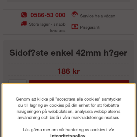
0586-53 000
Service hela vägen
Stora lager - snabb
Prisgaranti
leverans
Sidof?ste enkel 42mm h?ger
186
kr
Lägg i kundvagnen
Genom att klicka på "acceptera alla cookies" samtycker
du till lagring av cookies på din enhet för att förbättra
navigeringen på webbplatsen, analysera webbplatsens
användning och bistå i våra marknadsföringsinsatser.
Frakt:
Klass 1 - 99 kr ex moms
Artnr:
UV 1002
Läs gärna mer om vår hantering av cookies i vår
integritetspolicy
.