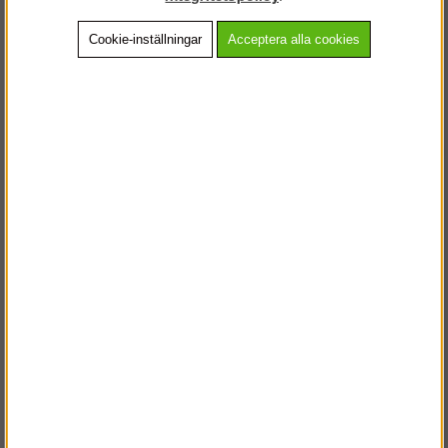
Cookie-inställningar
Acceptera alla cookies
Beskrivning
Detaljerad info
Vanliga frågor
Andra köpte även
VÄLKOMMEN TILL
STEGPROFFSEN.SE
VÄNLIGEN VÄLJ PRIVAT ELLER FÖRETAG NEDAN.
PRIVAT INKL. MOMS