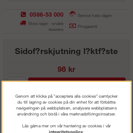
0586-53 000
Service hela vägen
Stora lager - snabb
Prisgaranti
leverans
Sidof?rskjutning l?ktf?ste
98
kr
Lägg i kundvagnen
Genom att klicka på "acceptera alla cookies" samtycker
du till lagring av cookies på din enhet för att förbättra
navigeringen på webbplatsen, analysera webbplatsens
användning och bistå i våra marknadsföringsinsatser.
Frakt:
Klass 1 - 99 kr ex moms
Artnr:
LF 3312
Läs gärna mer om vår hantering av cookies i vår
integritetspolicy
.