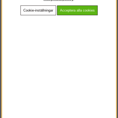
Cookie-inställningar
Acceptera alla cookies
Beskrivning
Detaljerad info
Vanliga frågor
Andra köpte även
VÄLKOMMEN TILL
STEGPROFFSEN.SE
VÄNLIGEN VÄLJ PRIVAT ELLER FÖRETAG NEDAN.
PRIVAT INKL. MOMS