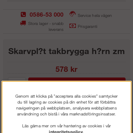
0586-53 000
Service hela vägen
Stora lager - snabb
Prisgaranti
leverans
Skarvpl?t takbrygga h?rn zm
578
kr
Lägg i kundvagnen
Genom att klicka på "acceptera alla cookies" samtycker
du till lagring av cookies på din enhet för att förbättra
navigeringen på webbplatsen, analysera webbplatsens
användning och bistå i våra marknadsföringsinsatser.
Frakt:
Klass 1 - 99 kr ex moms
Artnr:
SK 4013
Läs gärna mer om vår hantering av cookies i vår
integritetspolicy
.