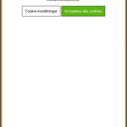
Cookie-inställningar
Acceptera alla cookies
Beskrivning
Detaljerad info
Vanliga frågor
Andra köpte även
VÄLKOMMEN TILL
STEGPROFFSEN.SE
VÄNLIGEN VÄLJ PRIVAT ELLER FÖRETAG NEDAN.
PRIVAT INKL. MOMS