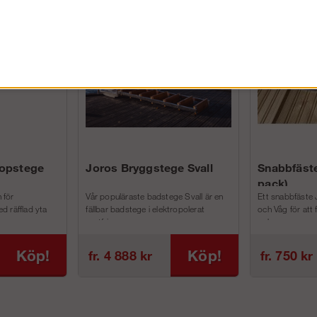
FÖRETAG EXKL. MOMS
kopstege
Joros Bryggstege Svall
Snabbfäste
pack)
 för
Vår populäraste badstege Svall är en
Ett snabbfäste 
d räfflad yta
fällbar badstege i elektropolerat
och Våg för att
rostfri...
och m...
Köp!
Köp!
fr. 4 888 kr
fr. 750 kr