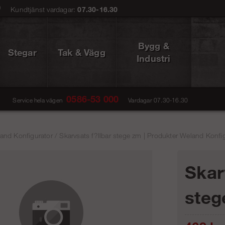
0
Kundtjänst vardagar:
07.30-16.30
Bygg &
Stegar
Tak & Vägg
Industri
0586-53 000
Service hela vägen
Vardagar 07.30-16.30
and Konfigurator
/
Skarvsats f?llbar stege zm | Produkter Weland Konfig
Skar
steg