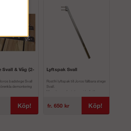
 Svall & Våg (2-
Lyftspak Svall
Joros badstege Svall
Rostfri lyftspak till Joros fällbara stege
 förenkla demontering
Svall.
Man skruvar fast denna i befintliga
inf...
Köp!
Köp!
fr. 650 kr