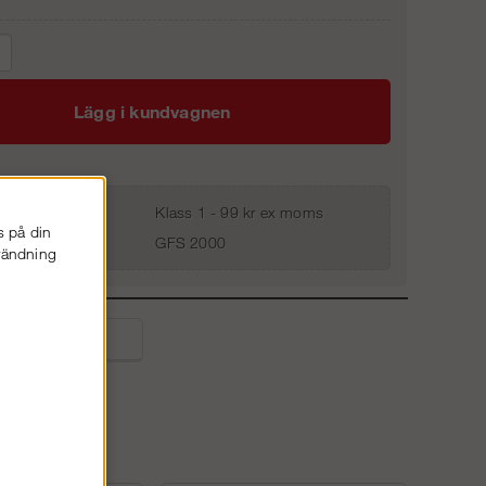
Lägg i kundvagnen
Klass 1 - 99 kr ex moms
s på din
GFS 2000
nvändning
liga frågor