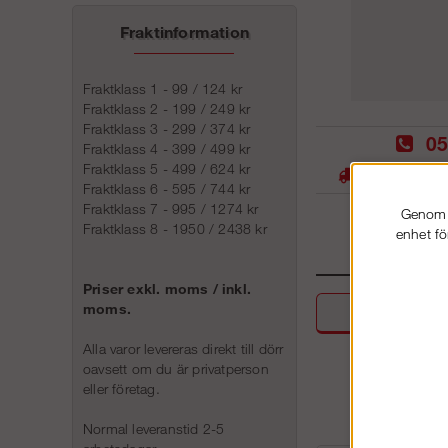
Fraktinformation
Fraktklass 1 - 99 / 124 kr
Fraktklass 2 - 199 / 249 kr
Fraktklass 3 - 299 / 374 kr
05
Fraktklass 4 - 399 / 499 kr
Fraktklass 5 - 499 / 624 kr
Stora lager -
Fraktklass 6 - 595 / 744 kr
Fraktklass 7 - 995 / 1274 kr
Genom a
Fraktklass 8 - 1950 / 2438 kr
enhet fö
Priser exkl. moms / inkl.
moms.
Beskri
Alla varor levereras direkt till dörr
oavsett om du är privatperson
eller företag.
Normal leveranstid 2-5