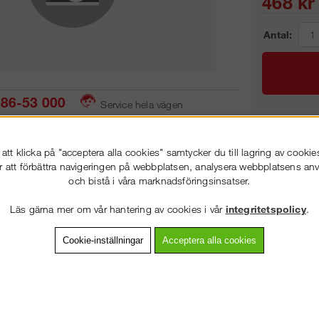
468
kr
Antal:
86-53 000
Service hela vägen
 snabb leverans
Prisgaranti
Frakt:
tt klicka på "acceptera alla cookies" samtycker du till lagring av cookie
Artnr:
r att förbättra navigeringen på webbplatsen, analysera webbplatsens a
och bistå i våra marknadsföringsinsatser.
VÄLKOMMEN TILL
STEGPROFFSEN.SE
Läs gärna mer om vår hantering av cookies i vår
integritetspolicy
.
VÄNLIGEN VÄLJ PRIVAT ELLER FÖRETAG NEDAN.
vning
Detaljerad info
Van
Cookie-inställningar
Acceptera alla cookies
Andra köpte även
PRIVAT INKL. MOMS