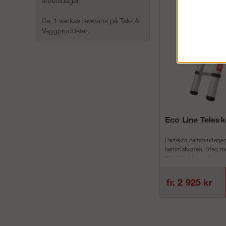
arbetsdagar.
Ca 1 veckas leverans på Tak- &
Väggprodukter.
Eco Line Teles
Perfekta hemmastegen
hemmafixaren. Steg me
för att minimera h...
fr. 2 925 kr