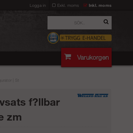
Logga in
Exkl. moms
Inkl. moms
Varukorgen
urator | St
vsats f?llbar
e zm