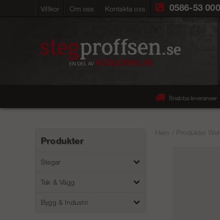
0586-53 00
Villkor
Om oss
Kontakta oss
Snabba leveranser
Hem
/
Produkter Wel
Produkter
Stegar
Tak & Vägg
Bygg & Industri