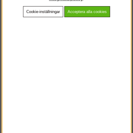
Cookie-inställningar
Acceptera alla cookies
Beskrivning
Detaljerad info
Vanliga frågor
Andra köpte även
VÄLKOMMEN TILL
STEGPROFFSEN.SE
VÄNLIGEN VÄLJ PRIVAT ELLER FÖRETAG NEDAN.
PRIVAT INKL. MOMS