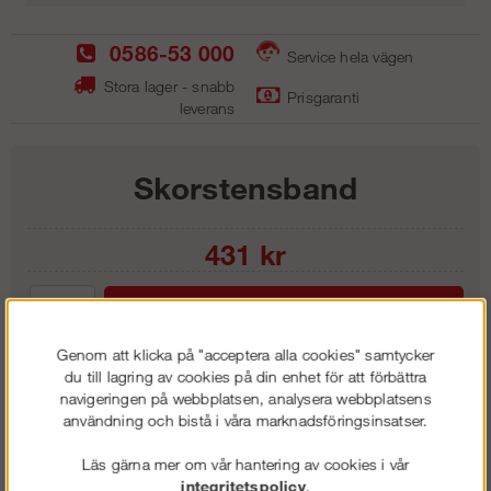
0586-53 000
Service hela vägen
Stora lager - snabb
Prisgaranti
leverans
Skorstensband
431
kr
Lägg i kundvagnen
Genom att klicka på "acceptera alla cookies" samtycker
du till lagring av cookies på din enhet för att förbättra
navigeringen på webbplatsen, analysera webbplatsens
användning och bistå i våra marknadsföringsinsatser.
Frakt:
Klass 1 - 99 kr ex moms
Artnr:
LSB 1135
Läs gärna mer om vår hantering av cookies i vår
integritetspolicy
.