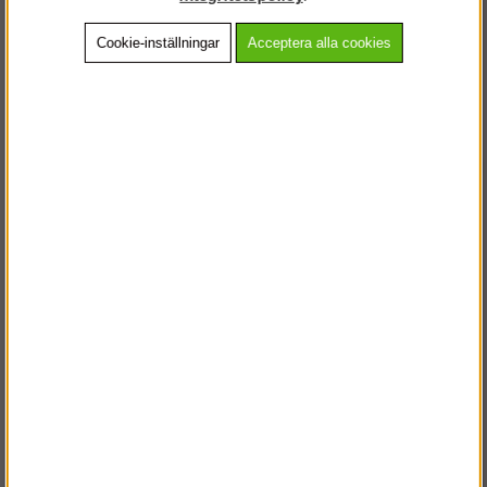
Cookie-inställningar
Acceptera alla cookies
Beskrivning
Detaljerad info
Vanliga frågor
Andra köpte även
VÄLKOMMEN TILL
STEGPROFFSEN.SE
VÄNLIGEN VÄLJ PRIVAT ELLER FÖRETAG NEDAN.
PRIVAT INKL. MOMS