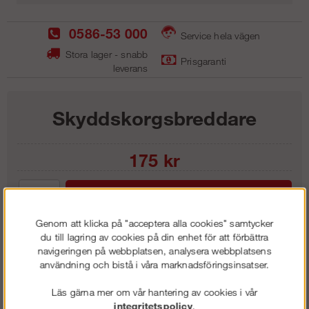
0586-53 000
Service hela vägen
Stora lager - snabb
Prisgaranti
leverans
Skyddskorgsbreddare
175
kr
Lägg i kundvagnen
Genom att klicka på "acceptera alla cookies" samtycker
du till lagring av cookies på din enhet för att förbättra
navigeringen på webbplatsen, analysera webbplatsens
användning och bistå i våra marknadsföringsinsatser.
Frakt:
Klass 1 - 99 kr ex moms
Artnr:
SK 0200
Läs gärna mer om vår hantering av cookies i vår
integritetspolicy
.