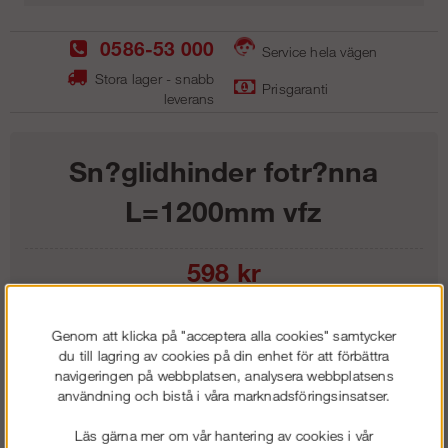
0586-53 000
Service hela vägen
Stora lager - snabb
Prisgaranti
leverans
Sn?glidhinder fotr?nna
L=1200mm vfz
598
kr
Lägg i kundvagnen
Genom att klicka på "acceptera alla cookies" samtycker
du till lagring av cookies på din enhet för att förbättra
navigeringen på webbplatsen, analysera webbplatsens
användning och bistå i våra marknadsföringsinsatser.
Frakt:
Klass 1 - 99 kr ex moms
Läs gärna mer om vår hantering av cookies i vår