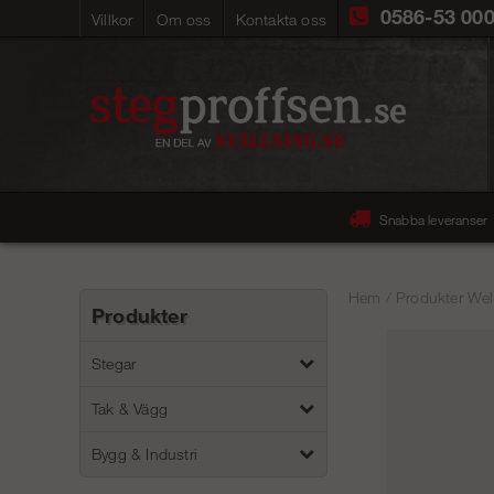
0586-53 00
Villkor
Om oss
Kontakta oss
Snabba leveranser
Hem
/
Produkter Wel
Produkter
Stegar
Tak & Vägg
Bygg & Industri