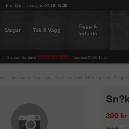
0
Kundtjänst vardagar:
07.30-16.30
Bygg &
Stegar
Tak & Vägg
Industri
0586-53 000
Service hela vägen
Vardagar 07.30-16.30
and Konfigurator
/
Snökratta | Produkter Weland Konfigurator | Stegpro
Sn?k
390
kr
Antal: