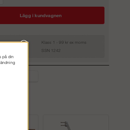
Lägg i kundvagnen
Klass 1 - 99 kr ex moms
SSN 1242
s på din
nvändning
liga frågor