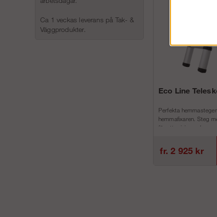
arbetsdagar.
Ca 1 veckas leverans på Tak- &
Väggprodukter.
Eco Line Teles
Perfekta hemmastegen
hemmafixaren. Steg me
för att minimera h...
fr. 2 925 kr