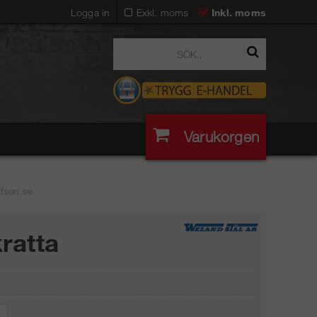
Logga in
Exkl. moms
Inkl. moms
Varukorgen
ffsen.se
ratta