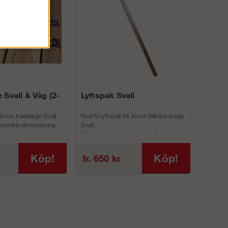
 Svall & Våg (2-
Lyftspak Svall
Joros badstege Svall
Rostfri lyftspak till Joros fällbara stege
 förenkla demontering
Svall.
Man skruvar fast denna i befintliga
inf...
Köp!
Köp!
fr. 650 kr