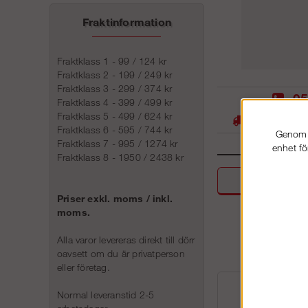
Fraktinformation
Fraktklass 1 - 99 / 124 kr
Fraktklass 2 - 199 / 249 kr
Fraktklass 3 - 299 / 374 kr
05
Fraktklass 4 - 399 / 499 kr
Fraktklass 5 - 499 / 624 kr
Stora lager -
Fraktklass 6 - 595 / 744 kr
Genom a
Fraktklass 7 - 995 / 1274 kr
enhet fö
Fraktklass 8 - 1950 / 2438 kr
Beskri
Priser exkl. moms / inkl.
moms.
Alla varor levereras direkt till dörr
oavsett om du är privatperson
eller företag.
Normal leveranstid 2-5