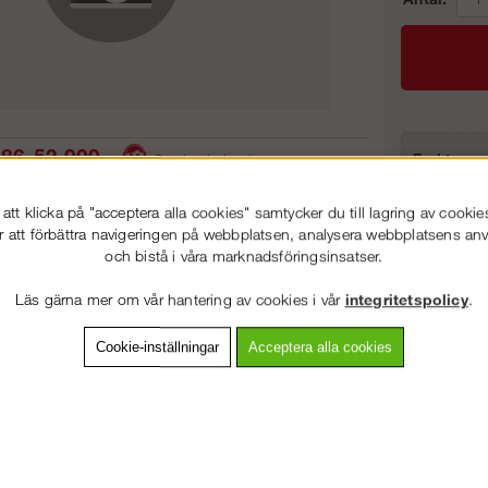
86-53 000
Frakt:
Service hela vägen
Artnr:
 snabb leverans
Prisgaranti
tt klicka på "acceptera alla cookies" samtycker du till lagring av cookie
r att förbättra navigeringen på webbplatsen, analysera webbplatsens a
och bistå i våra marknadsföringsinsatser.
VÄLKOMMEN TILL
STEGPROFFSEN.SE
vning
Detaljerad info
Van
Läs gärna mer om vår hantering av cookies i vår
integritetspolicy
.
VÄNLIGEN VÄLJ PRIVAT ELLER FÖRETAG NEDAN.
Cookie-inställningar
Acceptera alla cookies
Andra köpte även
PRIVAT INKL. MOMS
FÖRETAG EXKL. MOMS