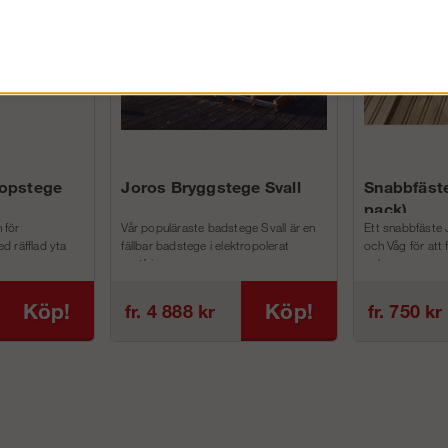
kopstege
Joros Bryggstege Svall
Snabbfäste
pack)
 för
Vår populäraste badstege Svall är en
Ett snabbfäste 
d räfflad yta
fällbar badstege i elektropolerat
och Våg för att
rostfri...
och m...
Köp!
Köp!
fr. 4 888 kr
fr. 750 kr