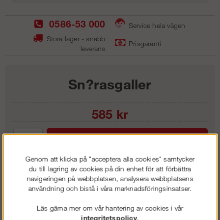
0586-53 000
Service hela vägen
Stora lager - snabb
Prisgaranti
leverans
Sn?rasgaller
585
kr
Lägg i kundvagnen
Genom att klicka på "acceptera alla cookies" samtycker
du till lagring av cookies på din enhet för att förbättra
navigeringen på webbplatsen, analysera webbplatsens
användning och bistå i våra marknadsföringsinsatser.
Frakt:
Klass 6 - 595 kr ex moms
Artnr:
SS 1815
Läs gärna mer om vår hantering av cookies i vår
integritetspolicy
.