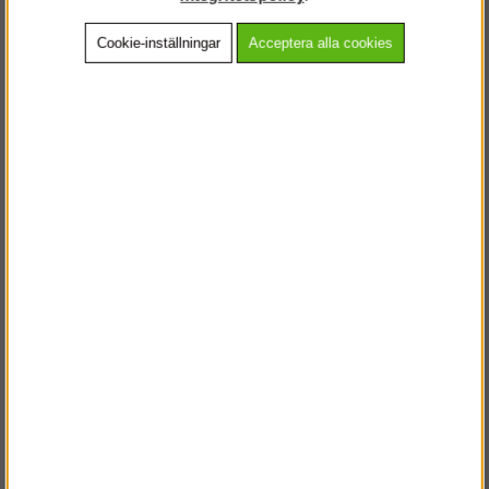
Cookie-inställningar
Acceptera alla cookies
Beskrivning
Detaljerad info
Vanliga frågor
Andra köpte även
VÄLKOMMEN TILL
STEGPROFFSEN.SE
VÄNLIGEN VÄLJ PRIVAT ELLER FÖRETAG NEDAN.
PRIVAT INKL. MOMS