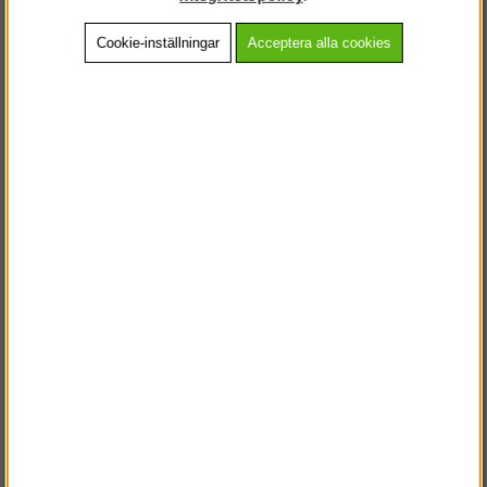
Cookie-inställningar
Acceptera alla cookies
Beskrivning
Detaljerad info
Vanliga frågor
Andra köpte även
VÄLKOMMEN TILL
STEGPROFFSEN.SE
VÄNLIGEN VÄLJ PRIVAT ELLER FÖRETAG NEDAN.
PRIVAT INKL. MOMS