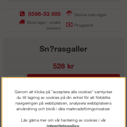
0586-53 000
Service hela vägen
Stora lager - snabb
Prisgaranti
leverans
Sn?rasgaller
528
kr
Lägg i kundvagnen
Genom att klicka på "acceptera alla cookies" samtycker
du till lagring av cookies på din enhet för att förbättra
navigeringen på webbplatsen, analysera webbplatsens
användning och bistå i våra marknadsföringsinsatser.
Frakt:
Klass 6 - 595 kr ex moms
Artnr:
SS 1515
Läs gärna mer om vår hantering av cookies i vår
integritetspolicy
.