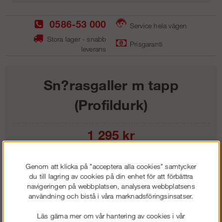
0586-53 000
Service hela vägen
Stora lager - snabb
Prisgaranti
leverans
Sn?rasgaller m tapp
(Profildurk)
1 295
kr
Lägg i kundvagnen
Genom att klicka på "acceptera alla cookies" samtycker
du till lagring av cookies på din enhet för att förbättra
navigeringen på webbplatsen, analysera webbplatsens
användning och bistå i våra marknadsföringsinsatser.
Frakt:
Klass 6 - 595 kr ex moms
Läs gärna mer om vår hantering av cookies i vår