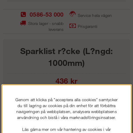
0586-53 000
Service hela vägen
Stora lager - snabb
Prisgaranti
leverans
Sparklist r?cke (L?ngd:
1000mm)
436
kr
Lägg i kundvagnen
Genom att klicka på "acceptera alla cookies" samtycker
du till lagring av cookies på din enhet för att förbättra
navigeringen på webbplatsen, analysera webbplatsens
användning och bistå i våra marknadsföringsinsatser.
Frakt:
Klass 1 - 99 kr ex moms
Läs gärna mer om vår hantering av cookies i vår