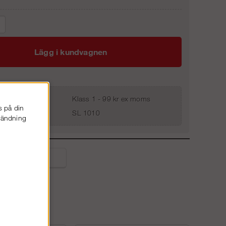
Lägg i kundvagnen
Klass 1 - 99 kr ex moms
s på din
SL 1010
nvändning
liga frågor