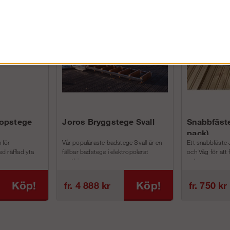
FÖRETAG EXKL. MOMS
kopstege
Joros Bryggstege Svall
Snabbfäste
pack)
 för
Vår populäraste badstege Svall är en
Ett snabbfäste 
d räfflad yta
fällbar badstege i elektropolerat
och Våg för att
rostfri...
och m...
Köp!
Köp!
fr. 4 888 kr
fr. 750 kr