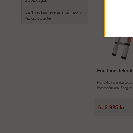
arbetsdagar.
Ca 1 veckas leverans på Tak- &
Väggprodukter.
Eco Line Teles
Perfekta hemmastegen
hemmafixaren. Steg me
för att minimera h...
fr. 2 925 kr