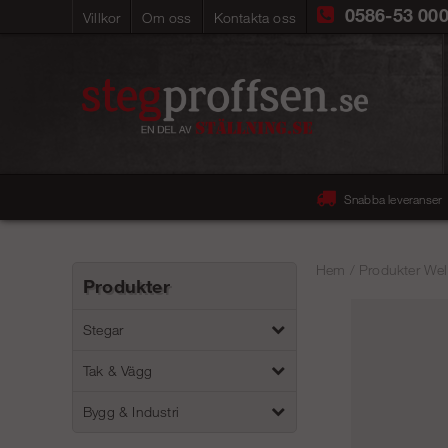
0586-53 00
Villkor
Om oss
Kontakta oss
Snabba leveranser
Hem
/
Produkter Wel
Produkter
Stegar
Tak & Vägg
Bygg & Industri