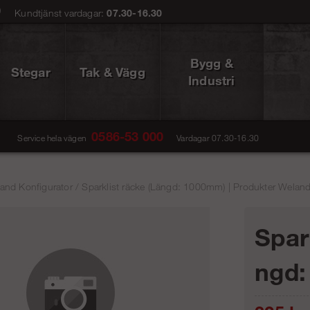
0
Kundtjänst vardagar:
07.30-16.30
Bygg &
Stegar
Tak & Vägg
Industri
0586-53 000
Service hela vägen
Vardagar 07.30-16.30
and Konfigurator
/
Sparklist räcke (Längd: 1000mm) | Produkter Weland
Spar
ngd: