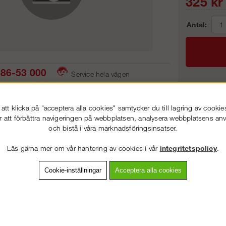
325
kr
Antal:
86-53 000
Service hela vägen
 snabb leverans
Prisgaranti
Frakt:
tt klicka på "acceptera alla cookies" samtycker du till lagring av cookie
Artnr:
r att förbättra navigeringen på webbplatsen, analysera webbplatsens a
och bistå i våra marknadsföringsinsatser.
VÄLKOMMEN TILL
STEGPROFFSEN.SE
Läs gärna mer om vår hantering av cookies i vår
integritetspolicy
.
VÄNLIGEN VÄLJ PRIVAT ELLER FÖRETAG NEDAN.
vning
Detaljerad info
Van
Cookie-inställningar
Acceptera alla cookies
Andra köpte även
PRIVAT INKL. MOMS