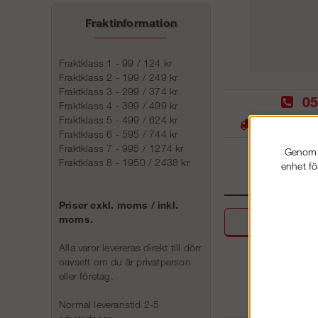
Fraktinformation
Fraktklass 1 - 99 / 124 kr
Fraktklass 2 - 199 / 249 kr
Fraktklass 3 - 299 / 374 kr
05
Fraktklass 4 - 399 / 499 kr
Fraktklass 5 - 499 / 624 kr
Stora lager -
Fraktklass 6 - 595 / 744 kr
Fraktklass 7 - 995 / 1274 kr
Genom a
Fraktklass 8 - 1950 / 2438 kr
enhet fö
Priser exkl. moms / inkl.
moms.
Beskri
Alla varor levereras direkt till dörr
oavsett om du är privatperson
eller företag.
Normal leveranstid 2-5