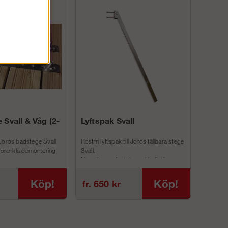
 Svall & Våg (2-
Lyftspak Svall
Joros badstege Svall
Rostfri lyftspak till Joros fällbara stege
 förenkla demontering
Svall.
Man skruvar fast denna i befintliga
inf...
Köp!
Köp!
fr. 650 kr