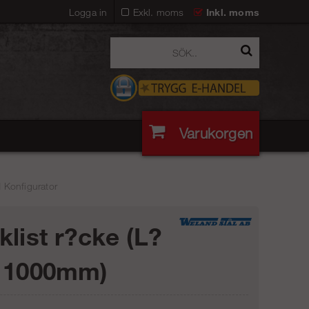
Logga in
Exkl. moms
Inkl. moms
Varukorgen
 Konfigurator
klist r?cke (L?
 1000mm)